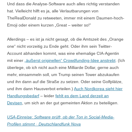
Und dass die Analyse-Software auch alles richtig verstanden
hat. Vielleicht hilft es ja, alle Verlautbarungen von
TheRealDonald zu retweeten, immer mit einem Daumen-hoch-
Emoji oder einem kurzen „Great – weiter so!“
Allerdings – es ist ja nicht gesagt, ob die Amtszeit des „Orange
one“ nicht vorzeitig zu Ende geht. Oder ihm sein Twitter-
Account abhanden kommt, was eine ehemalige CIA-Agentin
mit einer
„äußerst originellen“ Crowdfunding-Idee anstrebt
. (Ich
überlege, ob ich nicht auch eine Milliarde Dollar, gerne auch
mehr, einsammeln soll, um Trump seinen Tower abzukaufen
und ihn dann auf die Straße zu setzen. Oder seine Golfplätze,
und ihm dann Hausverbot erteilen.)
Auch Nordkorea sieht hier
Handlungsbedarf
– leider
fehlt es dem Land derzeit an
Devisen
, um sich an der gut gemeinten Aktion zu beteiligen.
USA-Einreise: Software prüft, ob der Ton in Social-Media-
Profilen stimmt · Deutschlandfunk Nova