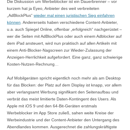
Die Diskussion um Werbeblocker ist ein Dauerbrenner – vor
kurzem hat ja Eyeo, Anbieter des weit verbreiteten
„AdBlockPlus“
wieder mal einen juristischen Sieg einfahren
können
. Andererseits haben verschiedene Content-Anbieter,
u.a. auch Spiegel Online, offenbar „erfolgreich“ nachgerüstet –
wer die Seiten mit AdBlockPlus oder auch einem Adblocker auf
dem iPad ansteuert, wird nun praktisch auf allen Artikeln mit
einem Anti-Blocker-Nagscreen zur Wieder-Zulassung der
Anzeigen-Herrlichkeit aufgefordert. Eine ganz, ganz schwierige
Kosten-Nutzen-Rechnung…
Auf Mobilgeräten spricht eigentlich noch mehr als am Desktop
für das Blocken: der Platz auf dem Display ist knapp, vor allem
aber verlangsamt Werbung signifikant den Seitenaufbau und
verbrät das meist limitierte Daten-Kontingent des Users. Als
Apple mit iOS 9 und den 64-Bit-Geräten erstmals
Werbeblocker im App Store zuließ, sahen weite Kreise der
Werbeindustrie und der Content-Anbieter den Untergang des
Abendlandes kommen. Ausgerechnet die zahlungskräftigste