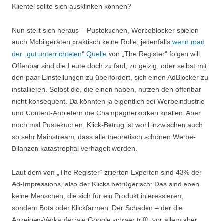
Klientel sollte sich ausklinken können?
Nun stellt sich heraus – Pustekuchen, Werbeblocker spielen
auch Mobilgeräten praktisch keine Rolle; jedenfalls
wenn man
der „gut unterrichteten“ Quelle
von „The Register“ folgen will.
Offenbar sind die Leute doch zu faul, zu geizig, oder selbst mit
den paar Einstellungen zu überfordert, sich einen AdBlocker zu
installieren. Selbst die, die einen haben, nutzen den offenbar
nicht konsequent. Da könnten ja eigentlich bei Werbeindustrie
und Content-Anbietern die Champagnerkorken knallen. Aber
noch mal Pustekuchen. Klick-Betrug ist wohl inzwischen auch
so sehr Mainstream, dass alle theoretisch schönen Werbe-
Bilanzen katastrophal verhagelt werden.
Laut dem von „The Register“ zitierten Experten sind 43% der
Ad-Impressions, also der Klicks betrügerisch: Das sind eben
keine Menschen, die sich für ein Produkt interessieren,
sondern Bots oder Klickfarmen. Der Schaden – der die
Anzeigen-Verkäufer wie Google schwer trifft, vor allem aber