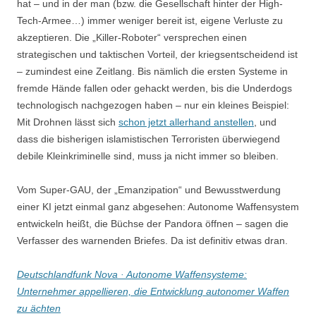
hat – und in der man (bzw. die Gesellschaft hinter der High-
Tech-Armee…) immer weniger bereit ist, eigene Verluste zu
akzeptieren. Die „Killer-Roboter“ versprechen einen
strategischen und taktischen Vorteil, der kriegsentscheidend ist
– zumindest eine Zeitlang. Bis nämlich die ersten Systeme in
fremde Hände fallen oder gehackt werden, bis die Underdogs
technologisch nachgezogen haben – nur ein kleines Beispiel:
Mit Drohnen lässt sich
schon jetzt allerhand anstellen
, und
dass die bisherigen islamistischen Terroristen überwiegend
debile Kleinkriminelle sind, muss ja nicht immer so bleiben.
Vom Super-GAU, der „Emanzipation“ und Bewusstwerdung
einer KI jetzt einmal ganz abgesehen: Autonome Waffensystem
entwickeln heißt, die Büchse der Pandora öffnen – sagen die
Verfasser des warnenden Briefes. Da ist definitiv etwas dran.
Deutschlandfunk Nova · Autonome Waffensysteme:
Unternehmer appellieren, die Entwicklung autonomer Waffen
zu ächten