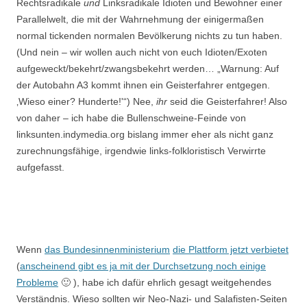
Rechtsradikale
und
Linksradikale Idioten und Bewohner einer
Parallelwelt, die mit der Wahrnehmung der einigermaßen
normal tickenden normalen Bevölkerung nichts zu tun haben.
(Und nein – wir wollen auch nicht von euch Idioten/Exoten
aufgeweckt/bekehrt/zwangsbekehrt werden… „Warnung: Auf
der Autobahn A3 kommt ihnen ein Geisterfahrer entgegen.
‚Wieso einer? Hunderte!'“) Nee,
ihr
seid die Geisterfahrer! Also
von daher – ich habe die Bullenschweine-Feinde von
linksunten.indymedia.org bislang immer eher als nicht ganz
zurechnungsfähige, irgendwie links-folkloristisch Verwirrte
aufgefasst.
Wenn
das Bundesinnenministerium
die Plattform jetzt verbietet
(
anscheinend gibt es ja mit der Durchsetzung noch einige
Probleme
🙂 ), habe ich dafür ehrlich gesagt weitgehendes
Verständnis. Wieso sollten wir Neo-Nazi- und Salafisten-Seiten