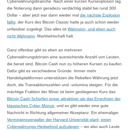
Cyberwährungsbranche. Nach einer kurzen Kursexplosion lag
die Notierung dann geradezu verdächtig stabil bei rund 300
Dollar – aber jetzt war dann wieder mal
die nächste Explosion
fällig
; der Kurs des Bitcoin Classic hatte ja auch schon wieder
unfassbar zugelegt. Das alles ist
Wahnsinn, und eben auch
nicht Wahnsinn
: Marktwirtschaft halt.
Ganz offenbar gibt es eben an mehreren
Cyberwährungsbörsen eine ausreichende Anzahl von Leuten,
die bereit sind, Bitcoin Cash nun zu höheren Kursen zu kaufen.
Dafür gibt es verschiedene Gründe: Immer mehr
Handelsplattformen unterstützen die Rebellen-Währung jetzt
doch, die Transaktionszahlen und -volumina steigen. Für die
mächtige Fraktion der Miner ist beim gestiegenen Kurs das
Bitcoin Cash-Schürfen sogar attraktiver als das Errechnen der
klassischen Cyber-Münze
, und es gibt wieder eine gute
Nachricht in Richtung allgemeiner Akzeptanz: Ein ehemaliger
Vermögensverwalter der Harvard Universität plant, einen
Cyberwährungs-Hedgefond aufzulegen
– wo also auch Leute