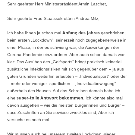
Sehr geehrter Herr Ministerpräsident Armin Laschet,
Sehr geehrte Frau Staatssekretärin Andrea Milz,
Anfang des Jahres
Ich habe Ihnen ja schon mal
geschrieben;
beim ersten „Lockdown“; seinerzeit noch zugegebenerweise in
einer Phase, in der es schwierig war, die Auswirkungen der
Corona-Pandemie einzuordnen. Aber auch schon damals war
klar: Das Ausüben des „Golfsports“ bringt praktisch keinerlei
zusätzliche Infektionsrisiken mit sich gegenüber dem – ja aus
guten Gründen weiterhin erlaubten – „Individualsport“ oder der
– mehr oder weniger sportlichen – „Individualbewegung“
außerhalb des Hauses. Auf das Schreiben damals habe ich
super-tolle Antwort bekommen
eine
. Ich könnte also mal
davon ausgehen – wie die meisten Bürgerinnen und Bürger –
dass Zuschriften an Sie sowieso zwecklos sind, Aber ich
versuche es noch mal.
Wir müssen auch bei unserem zweiten Lockdown wieder