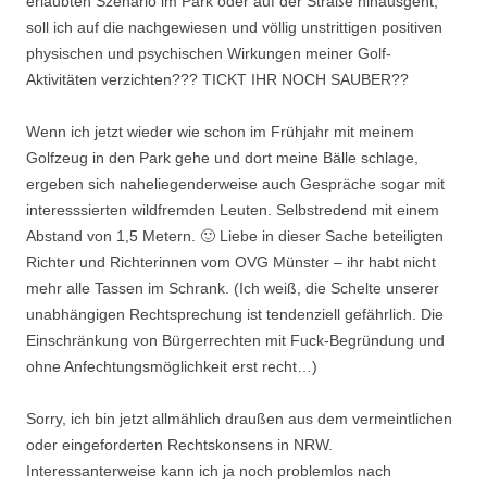
erlaubten Szenario im Park oder auf der Straße hinausgeht,
soll ich auf die nachgewiesen und völlig unstrittigen positiven
physischen und psychischen Wirkungen meiner Golf-
Aktivitäten verzichten??? TICKT IHR NOCH SAUBER??
Wenn ich jetzt wieder wie schon im Frühjahr mit meinem
Golfzeug in den Park gehe und dort meine Bälle schlage,
ergeben sich naheliegenderweise auch Gespräche sogar mit
interesssierten wildfremden Leuten. Selbstredend mit einem
Abstand von 1,5 Metern. 🙂 Liebe in dieser Sache beteiligten
Richter und Richterinnen vom OVG Münster – ihr habt nicht
mehr alle Tassen im Schrank. (Ich weiß, die Schelte unserer
unabhängigen Rechtsprechung ist tendenziell gefährlich. Die
Einschränkung von Bürgerrechten mit Fuck-Begründung und
ohne Anfechtungsmöglichkeit erst recht…)
Sorry, ich bin jetzt allmählich draußen aus dem vermeintlichen
oder eingeforderten Rechtskonsens in NRW.
Interessanterweise kann ich ja noch problemlos nach