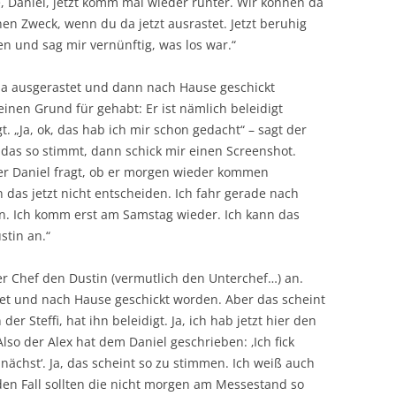
, Daniel, jetzt komm mal wieder runter. Wir können da
en Zweck, wenn du da jetzt ausrastet. Jetzt beruhig
n und sag mir vernünftig, was los war.“
irma ausgerastet und dann nach Hause geschickt
inen Grund für gehabt: Er ist nämlich beleidigt
. „Ja, ok, das hab ich mir schon gedacht“ – sagt der
 das so stimmt, dann schick mir einen Screenshot.
er Daniel fragt, ob er morgen wieder kommen
n das jetzt nicht entscheiden. Ich fahr gerade nach
n. Ich komm erst am Samstag wieder. Ich kann das
stin an.“
r Chef den Dustin (vermutlich den Unterchef…) an.
astet und nach Hause geschickt worden. Aber das scheint
r Steffi, hat ihn beleidigt. Ja, ich hab jetzt hier den
lso der Alex hat dem Daniel geschrieben: ‚Ich fick
ächst‘. Ja, das scheint so zu stimmen. Ich weiß auch
jeden Fall sollten die nicht morgen am Messestand so