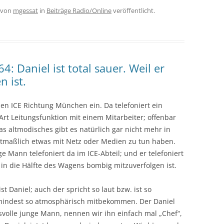
von
mgessat
in
Beiträge Radio/Online
veröffentlicht.
4: Daniel ist total sauer. Weil er
n ist.
 den ICE Richtung München ein. Da telefoniert ein
Art Leitungsfunktion mit einem Mitarbeiter; offenbar
s altmodisches gibt es natürlich gar nicht mehr in
maßlich etwas mit Netz oder Medien zu tun haben.
ge Mann telefoniert da im ICE-Abteil; und er telefoniert
s in die Hälfte des Wagens bombig mitzuverfolgen ist.
 Daniel; auch der spricht so laut bzw. ist so
mindest so atmosphärisch mitbekommen. Der Daniel
gsvolle junge Mann, nennen wir ihn einfach mal „Chef“,