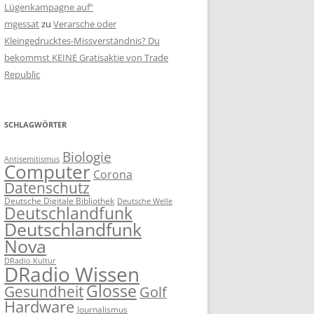
Lügenkampagne auf“
mgessat
zu
Verarsche oder
Kleingedrucktes-Missverständnis? Du
bekommst KEINE Gratisaktie von Trade
Republic
SCHLAGWÖRTER
Biologie
Antisemitismus
Computer
Corona
Datenschutz
Deutsche Digitale Bibliothek
Deutsche Welle
Deutschlandfunk
Deutschlandfunk
Nova
DRadio Kultur
DRadio Wissen
Glosse
Gesundheit
Golf
Hardware
Journalismus