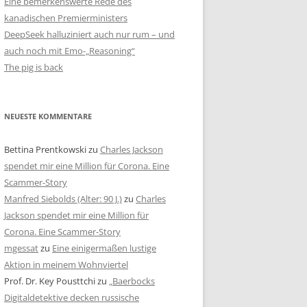
Eine bemerkenswerte Rede des
kanadischen Premierministers
DeepSeek halluziniert auch nur rum – und
auch noch mit Emo-„Reasoning“
The pig is back
NEUESTE KOMMENTARE
Bettina Prentkowski
zu
Charles Jackson
spendet mir eine Million für Corona. Eine
Scammer-Story
Manfred Siebolds (Alter: 90 J.)
zu
Charles
Jackson spendet mir eine Million für
Corona. Eine Scammer-Story
mgessat
zu
Eine einigermaßen lustige
Aktion in meinem Wohnviertel
Prof. Dr. Key Pousttchi
zu
„Baerbocks
Digitaldetektive decken russische