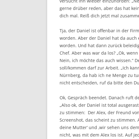
versucht ihn wieder einzunorden: „Ne
gerne drüber reden, aber das hat kein
dich mal. Reiß dich jetzt mal zusamme
Tja, der Daniel ist offenbar in der F
worden. Aber der Daniel hat da auch e
worden. Und hat dann zurück beleidigt
Chef. Aber was war da los? „Ok, wenn
Nein, ich möchte das auch wissen.“ D
soll/kommen darf zur Arbeit. „Ich kan
Nürnberg, da hab ich ne Menge zu tu
nicht entscheiden, ruf da bitte den Du
Ok, Gespräch beendet. Danach ruft de
„Also ok, der Daniel ist total ausger
zu stimmen: Der Alex, der Freund von de
Screenshot, das scheint zu stimmen. A
deine Mutter‘ und ‚wir sehen uns demn
nicht, was mit dem Alex los ist. Auf 