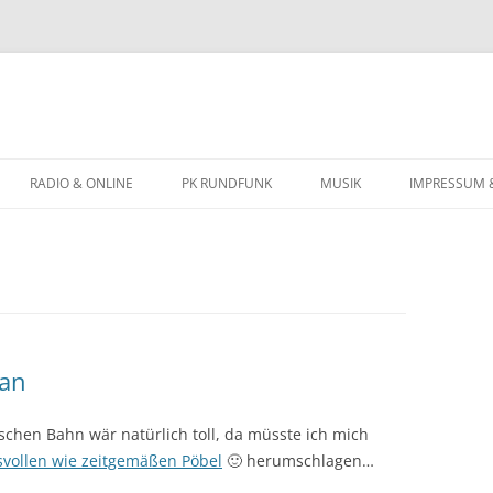
Zum
Inhalt
RADIO & ONLINE
PK RUNDFUNK
MUSIK
IMPRESSUM 
springen
BIOGRAFIE
KONZERTTERMINE
Ban
tschen Bahn wär natürlich toll, da müsste ich mich
vollen wie zeitgemäßen Pöbel
🙂 herumschlagen…