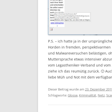
P.S. – ich hatte ja in der ursprünglic
Horden in fremden, perspektivarmen 
und Malwareversuchen belästigen, oh
Muttersprache etwas intensiver ab
vom Legastheniker-Verband und vom „V
ziehe ich das reumütig zurück. 🙂 Auc
liebe Müh und Not mit dem verfügba
Dieser Beitrag wurde am
23. Dezember 201
Schlagworte:
Glosse
,
Kriminalität
,
Netz
,
Sc