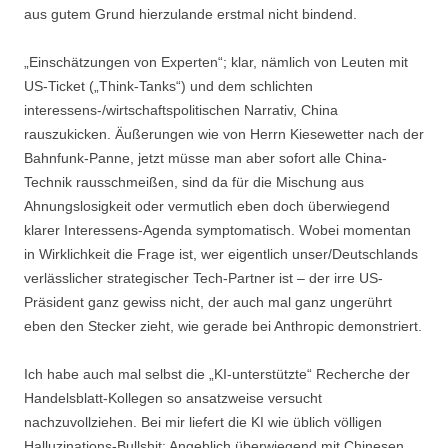
aus gutem Grund hierzulande erstmal nicht bindend.
„Einschätzungen von Experten“; klar, nämlich von Leuten mit
US-Ticket („Think-Tanks“) und dem schlichten
interessens-/wirtschaftspolitischen Narrativ, China
rauszukicken. Äußerungen wie von Herrn Kiesewetter nach der
Bahnfunk-Panne, jetzt müsse man aber sofort alle China-
Technik rausschmeißen, sind da für die Mischung aus
Ahnungslosigkeit oder vermutlich eben doch überwiegend
klarer Interessens-Agenda symptomatisch. Wobei momentan
in Wirklichkeit die Frage ist, wer eigentlich unser/Deutschlands
verlässlicher strategischer Tech-Partner ist – der irre US-
Präsident ganz gewiss nicht, der auch mal ganz ungerührt
eben den Stecker zieht, wie gerade bei Anthropic demonstriert.
Ich habe auch mal selbst die „KI-unterstützte“ Recherche der
Handelsblatt-Kollegen so ansatzweise versucht
nachzuvollziehen. Bei mir liefert die KI wie üblich völligen
Halluzinations-Bullshit: Angeblich überwiegend mit Chinesen