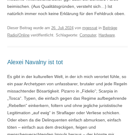
beimischen. (Aus Qualitätsgründen, versteht sich…) Ist
natürlich immer noch keine Erklärung für den Fehldruck oben.
Dieser Beitrag wurde am
26. Juli 2024
von
mgessat
in
Beiträge
Radio/Online
veröffentlicht. Schlagworte:
Computer
,
Hardware
.
Alexei Navalny ist tot
Es gibt in der kulturellen Welt, in der ich mich verortet fühle, so
ein paar Archetypen von unfassbarer, brutaler und jede Regeln
missachtender Bösartigkeit. Pizarro in „Fidelio“; Scarpia in
„Tosca“. Typen, die einfach gegen das Regime aufbegehrende
„Rebellen“ einkerkern, foltern und ohne jegliche jurististische
Legitimation „auf ewig“ in Straflager oder Verliese schicken.
Oder eben da die Delinquenten einfach abmurksen, einfach
töten – einfach aus dem dreckigen, feigen und
menschenverachtenden Impuls heraus – der könnte mir