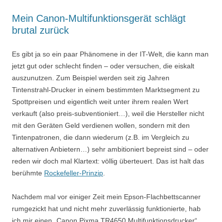
Mein Canon-Multifunktionsgerät schlägt
brutal zurück
Es gibt ja so ein paar Phänomene in der IT-Welt, die kann man
jetzt gut oder schlecht finden – oder versuchen, die eiskalt
auszunutzen. Zum Beispiel werden seit zig Jahren
Tintenstrahl-Drucker in einem bestimmten Marktsegment zu
Spottpreisen und eigentlich weit unter ihrem realen Wert
verkauft (also preis-subventioniert…), weil die Hersteller nicht
mit den Geräten Geld verdienen wollen, sondern mit den
Tintenpatronen, die dann wiederum (z.B. im Vergleich zu
alternativen Anbietern…) sehr ambitioniert bepreist sind – oder
reden wir doch mal Klartext: völlig überteuert. Das ist halt das
berühmte
Rockefeller-Prinzip
.
Nachdem mal vor einiger Zeit mein Epson-Flachbettscanner
rumgezickt hat und nicht mehr zuverlässig funktionierte, hab
ich mir einen „Canon Pixma TR4650 Multifunktionsdrucker“