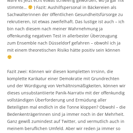
wäre es jetzt echt etwas schwierig geworden, wo ja gar nix
stimmte…
) Fazit: Aushilfspersonal in Bäckereien als
Sachwalterinnen der öffentlichen Gesundheitsfürsorge zu
rekrutieren, ist etwas zweifelhaft. Das lustige ist auch – ich
bin nach diesem nach meiner Wahrnehmung ja
offenkundig negativen Test in allerbester Überzeugung
zum Ensemble nach Düsseldorf gefahren – obwohl ich ja
mit einem theoretischen Risiko hätte positiv sein können
Fazit zwei: Können wir diesen kompletten Irrsinn, die
komplette Karikatur einer Demokratie mit Grundrechten
und der Würdigung von Verhältnismäßigkeiten, können wir
dieses unsubstantiierte Panik-Narrativ mit der offenkundig
vollständigen Überforderung und Ermüdung aller
Beteiligten mal endlich in die Tonne kloppen? Obwohl – die
BedenkenträgerInnen sind ja immer noch in der Mehrheit.
Ganz gewiß zumindest auf Twitter, und vermutlich auch in
meinem beruflichen Umfeld. Aber wir reden ja immer so