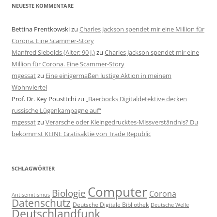
NEUESTE KOMMENTARE
Bettina Prentkowski
zu
Charles Jackson spendet mir eine Million für
Corona. Eine Scammer-Story
Manfred Siebolds (Alter: 90 J.)
zu
Charles Jackson spendet mir eine
Million für Corona. Eine Scammer-Story
mgessat
zu
Eine einigermaßen lustige Aktion in meinem
Wohnviertel
Prof. Dr. Key Pousttchi
zu
„Baerbocks Digitaldetektive decken
russische Lügenkampagne auf“
mgessat
zu
Verarsche oder Kleingedrucktes-Missverständnis? Du
bekommst KEINE Gratisaktie von Trade Republic
SCHLAGWÖRTER
Computer
Biologie
Corona
Antisemitismus
Datenschutz
Deutsche Digitale Bibliothek
Deutsche Welle
Deutschlandfunk