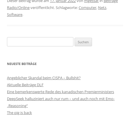
Dieser Beitrag wurde am
17. Januar 2022
von
mgessat
in
Beiträge
Radio/Online
veröffentlicht. Schlagworte:
Computer
,
Netz
,
Software
.
Suchen
nach:
NEUESTE BEITRÄGE
Angeblicher Skandal beim CISPA – Bullshit?
Aktuelle Beiträge DLF
Eine bemerkenswerte Rede des kanadischen Premierministers
DeepSeek halluziniert auch nur rum – und auch noch mit Emo-
„Reasoning“
The pig is back