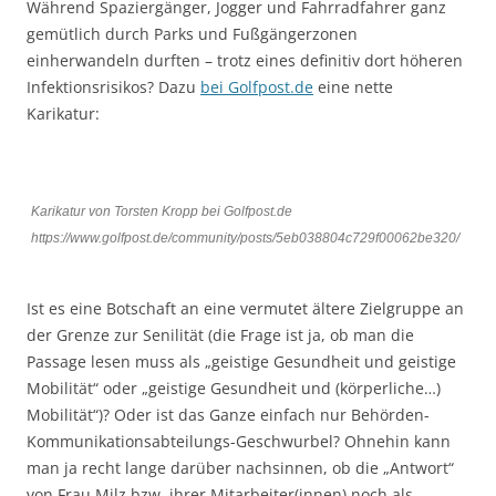
Während Spaziergänger, Jogger und Fahrradfahrer ganz
gemütlich durch Parks und Fußgängerzonen
einherwandeln durften – trotz eines definitiv dort höheren
Infektionsrisikos? Dazu
bei Golfpost.de
eine nette
Karikatur:
Karikatur von Torsten Kropp bei Golfpost.de
https://www.golfpost.de/community/posts/5eb038804c729f00062be320/
Ist es eine Botschaft an eine vermutet ältere Zielgruppe an
der Grenze zur Senilität (die Frage ist ja, ob man die
Passage lesen muss als „geistige Gesundheit und geistige
Mobilität“ oder „geistige Gesundheit und (körperliche…)
Mobilität“)? Oder ist das Ganze einfach nur Behörden-
Kommunikationsabteilungs-Geschwurbel? Ohnehin kann
man ja recht lange darüber nachsinnen, ob die „Antwort“
von Frau Milz bzw. ihrer Mitarbeiter(innen) noch als