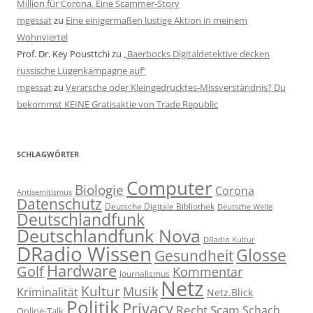
Million für Corona. Eine Scammer-Story
mgessat
zu
Eine einigermaßen lustige Aktion in meinem
Wohnviertel
Prof. Dr. Key Pousttchi
zu
„Baerbocks Digitaldetektive decken
russische Lügenkampagne auf“
mgessat
zu
Verarsche oder Kleingedrucktes-Missverständnis? Du
bekommst KEINE Gratisaktie von Trade Republic
SCHLAGWÖRTER
Computer
Biologie
Corona
Antisemitismus
Datenschutz
Deutsche Digitale Bibliothek
Deutsche Welle
Deutschlandfunk
Deutschlandfunk Nova
DRadio Kultur
DRadio Wissen
Glosse
Gesundheit
Hardware
Golf
Kommentar
Journalismus
Netz
Kultur
Musik
Kriminalität
Netz.Blick
Politik
Privacy
Recht
Scam
Schach
Online-Talk