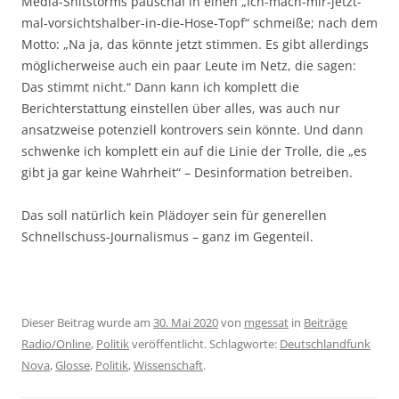
Media-Shitstorms pauschal in einen „Ich-mach-mir-jetzt-
mal-vorsichtshalber-in-die-Hose-Topf“ schmeiße; nach dem
Motto: „Na ja, das könnte jetzt stimmen. Es gibt allerdings
möglicherweise auch ein paar Leute im Netz, die sagen:
Das stimmt nicht.“ Dann kann ich komplett die
Berichterstattung einstellen über alles, was auch nur
ansatzweise potenziell kontrovers sein könnte. Und dann
schwenke ich komplett ein auf die Linie der Trolle, die „es
gibt ja gar keine Wahrheit“ – Desinformation betreiben.
Das soll natürlich kein Plädoyer sein für generellen
Schnellschuss-Journalismus – ganz im Gegenteil.
Dieser Beitrag wurde am
30. Mai 2020
von
mgessat
in
Beiträge
Radio/Online
,
Politik
veröffentlicht. Schlagworte:
Deutschlandfunk
Nova
,
Glosse
,
Politik
,
Wissenschaft
.