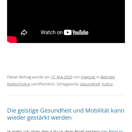
Dieser Beitrag wurde am
17. Mai 2020
von
mgessat
in
Beiträge
Radio/Online
veröffentlicht. Schlagworte:
Gesundheit
,
Kultur
.
Die geistige Gesundheit und Mobilität kann
wieder gestärkt werden
Je mehr ich über den Satz in dem Brief gestern (
im Beitrag