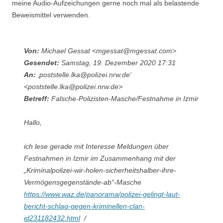
meine Audio-Aufzeichungen gerne noch mal als belastende
Beweismittel verwenden.
Von:
Michael Gessat <mgessat@mgessat.com>
Gesendet:
Samstag, 19. Dezember 2020 17:31
An:
‚poststelle.lka@polizei.nrw.de‘
<poststelle.lka@polizei.nrw.de>
Betreff:
Falsche-Polizisten-Masche/Festnahme in Izmir
Hallo,
ich lese gerade mit Interesse Meldungen über
Festnahmen in Izmir im Zusammenhang mit der
„Kriminalpolizei-wir-holen-sicherheitshalber-ihre-
Vermögensgegenstände-ab“-Masche
https://www.waz.de/panorama/polizei-gelingt-laut-
bericht-schlag-gegen-kriminellen-clan-
id231182432.html
/