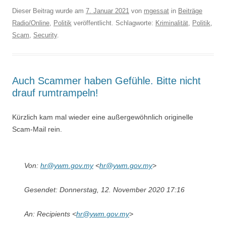
Dieser Beitrag wurde am
7. Januar 2021
von
mgessat
in
Beiträge
Radio/Online
,
Politik
veröffentlicht. Schlagworte:
Kriminalität
,
Politik
,
Scam
,
Security
.
Auch Scammer haben Gefühle. Bitte nicht
drauf rumtrampeln!
Kürzlich kam mal wieder eine außergewöhnlich originelle
Scam-Mail rein.
Von:
hr@ywm.gov.my
<
hr@ywm.gov.my
>
Gesendet: Donnerstag, 12. November 2020 17:16
An: Recipients <
hr@ywm.gov.my
>