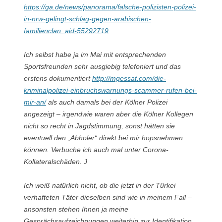
https://ga.de/news/panorama/falsche-polizisten-polizei-
in-nrw-gelingt-schlag-gegen-arabischen-
familienclan_aid-55292719
Ich selbst habe ja im Mai mit entsprechenden
Sportsfreunden sehr ausgiebig telefoniert und das
erstens dokumentiert
http://mgessat.com/die-
kriminalpolizei-einbruchswarnungs-scammer-rufen-bei-
mir-an/
als auch damals bei der Kölner Polizei
angezeigt – irgendwie waren aber die Kölner Kollegen
nicht so recht in Jagdstimmung, sonst hätten sie
eventuell den „Abholer“ direkt bei mir hopsnehmen
können. Verbuche ich auch mal unter Corona-
Kollateralschäden. J
Ich weiß natürlich nicht, ob die jetzt in der Türkei
verhafteten Täter dieselben sind wie in meinem Fall –
ansonsten stehen Ihnen ja meine
Gesprächsaufzeichnungen weiterhin zur Identifikation