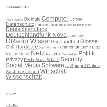
SCHLAGWÖRTER
Computer
Biologie
Corona
Antisemitismus
Datenschutz
Deutsche Digitale Bibliothek
Deutsche Welle
Deutschlandfunk
Deutschlandfunk Nova
DRadio Kultur
DRadio Wissen
Glosse
Gesundheit
Hardware
Golf
Kommentar
Kriminalität
Journalismus
Netz
Politik
Kultur
Musik
Netz.Blick
Online-Talk
Security
Privacy
Recht
Scam
Schach
Social Media
Software
Spiegel Online
spd
Wirtschaft
Suchmaschinen
Wissenschaft
ARCHIV
Juli 2026