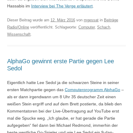
Hassabis im
Interview bei The Verge erläutert
.
Dieser Beitrag wurde am
12. März 2016
von
mgessat
in
Beiträge
Radio/Online
veröffentlicht. Schlagworte:
Computer
,
Schach
,
Wissenschaft
.
AlphaGo gewinnt erste Partie gegen Lee
Sedol
Eigentlich hatte Lee Sedol ja die schwarzen Steine in seiner
ersten Matchpartie gegen das
Computerprogramm AlphaGo
–
als er dann irgendwann um 8 Uhr 35 deutscher Zeit einen
weißen Stein ergriff und auf dem Brett postierte, da blieb den
Kommentatoren bei der Live-Übertragung auf YouTube erst
mal die Spucke weg. „Ich glaube, er hat gerade die Partie
aufgegeben“ fiel dann bei Michael Redmond, immerhin der
beste westliche Go-Spieler und wie Lee Sedol ein 9-dan-