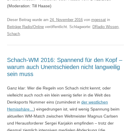
(Moderation: Till Haase)
Dieser Beitrag wurde am
24. November 2016
von
mgessat
in
Beiträge Radio/Online
veröffentlicht. Schlagworte:
DRadio Wissen
,
Schach
.
Schach-WM 2016: Spannend für den Kopf –
warum auch Unentschieden nicht langweilig
sein muss
Ganz klar: Wer die Regeln von Schach nicht kennt; oder
vielleicht auch noch ein klein wenig tiefer in die Welt des
Denksports Nummer eins (zumindest in
der westlichen
Hemisphäre…
) eingedrungen ist, wird wenig Spannung beim
aktuellen WM-Match zwischen Weltmeister Magnus Carlsen
und Herausforderer Sergei Karjakin empfinden – trotz der
diesmal ziemlich intensiven medialen Abdeckung (die