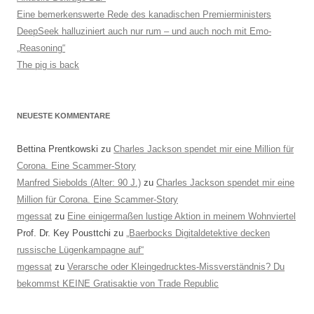
Eine bemerkenswerte Rede des kanadischen Premierministers
DeepSeek halluziniert auch nur rum – und auch noch mit Emo-
„Reasoning“
The pig is back
NEUESTE KOMMENTARE
Bettina Prentkowski
zu
Charles Jackson spendet mir eine Million für
Corona. Eine Scammer-Story
Manfred Siebolds (Alter: 90 J.)
zu
Charles Jackson spendet mir eine
Million für Corona. Eine Scammer-Story
mgessat
zu
Eine einigermaßen lustige Aktion in meinem Wohnviertel
Prof. Dr. Key Pousttchi
zu
„Baerbocks Digitaldetektive decken
russische Lügenkampagne auf“
mgessat
zu
Verarsche oder Kleingedrucktes-Missverständnis? Du
bekommst KEINE Gratisaktie von Trade Republic