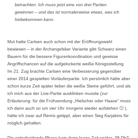
betrachten: Ich muss jetzt eine von drei Partien
gewinnen – und das ist normalerweise etwas, was ich
hinbekommen kann.
Mut hatte Carlsen auch schon mit der Eröffnungswahl
bewiesen – in der Archangelsker Variante gibt Schwarz einen
Bauern für die bessere Figurenkoordination und gewisse
Angriffschancen auf die aufgelockerte weiße Königsstellung.
Im 21. Zug brachte Carlsen eine Verbesserung gegenüber
einer 2014 gespielten Vorläuferpartie. Ich persönlich hätte aber
schon kurze Zeit später lieber die weiße Steine geführt, und als
ich mich aus der Live-Partie ausklinken musste (zur
Erläuterung: für die Frühsendung „Hielscher oder Haase“ muss
ich dann auch so um vier Uhr morgens wieder aufstehen 🙂 ),
hätte ich zwar auf Remis getippt, aber einen Sieg Karjakins für
möglich gehalten.
Die entscheidende Phase kam dann kurze Zeit später: 39.Db3