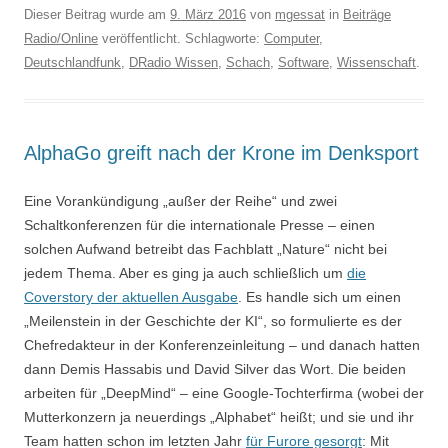
Dieser Beitrag wurde am
9. März 2016
von
mgessat
in
Beiträge
Radio/Online
veröffentlicht. Schlagworte:
Computer
,
Deutschlandfunk
,
DRadio Wissen
,
Schach
,
Software
,
Wissenschaft
.
AlphaGo greift nach der Krone im Denksport
Eine Vorankündigung „außer der Reihe“ und zwei
Schaltkonferenzen für die internationale Presse – einen
solchen Aufwand betreibt das Fachblatt „Nature“ nicht bei
jedem Thema. Aber es ging ja auch schließlich um
die
Coverstory der aktuellen Ausgabe
. Es handle sich um einen
„Meilenstein in der Geschichte der KI“, so formulierte es der
Chefredakteur in der Konferenzeinleitung – und danach hatten
dann Demis Hassabis und David Silver das Wort. Die beiden
arbeiten für „DeepMind“ – eine Google-Tochterfirma (wobei der
Mutterkonzern ja neuerdings „Alphabet“ heißt; und sie und ihr
Team hatten schon im letzten Jahr
für Furore gesorgt
: Mit