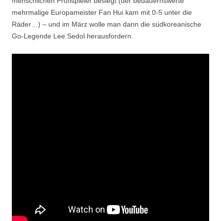
menschlichen Profispieler besiegt (der bedauernswerte
mehrmalige Europameister Fan Hui kam mit 0-5 unter die
Räder…) – und im März wolle man dann die südkoreanische
Go-Legende Lee Sedol herausfordern.