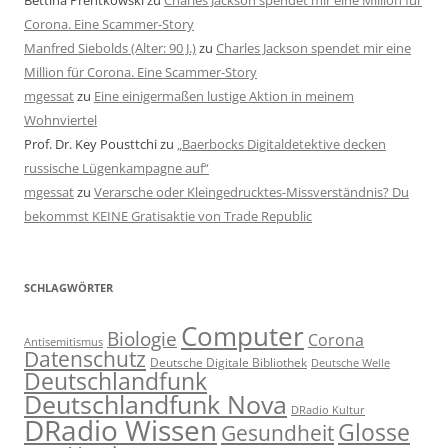
Bettina Prentkowski
zu
Charles Jackson spendet mir eine Million für
Corona. Eine Scammer-Story
Manfred Siebolds (Alter: 90 J.)
zu
Charles Jackson spendet mir eine
Million für Corona. Eine Scammer-Story
mgessat
zu
Eine einigermaßen lustige Aktion in meinem
Wohnviertel
Prof. Dr. Key Pousttchi
zu
„Baerbocks Digitaldetektive decken
russische Lügenkampagne auf“
mgessat
zu
Verarsche oder Kleingedrucktes-Missverständnis? Du
bekommst KEINE Gratisaktie von Trade Republic
SCHLAGWÖRTER
Computer
Biologie
Corona
Antisemitismus
Datenschutz
Deutsche Digitale Bibliothek
Deutsche Welle
Deutschlandfunk
Deutschlandfunk Nova
DRadio Kultur
DRadio Wissen
Glosse
Gesundheit