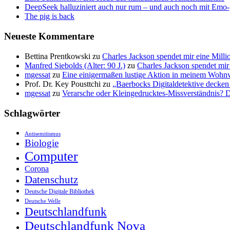
DeepSeek halluziniert auch nur rum – und auch noch mit Emo
The pig is back
Neueste Kommentare
Bettina Prentkowski
zu
Charles Jackson spendet mir eine Mill
Manfred Siebolds (Alter: 90 J.)
zu
Charles Jackson spendet mir
mgessat
zu
Eine einigermaßen lustige Aktion in meinem Wohnv
Prof. Dr. Key Pousttchi
zu
„Baerbocks Digitaldetektive decke
mgessat
zu
Verarsche oder Kleingedrucktes-Missverständnis?
Schlagwörter
Antisemitismus
Biologie
Computer
Corona
Datenschutz
Deutsche Digitale Bibliothek
Deutsche Welle
Deutschlandfunk
Deutschlandfunk Nova