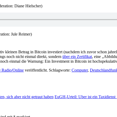
ration: Diane Hielscher)
tion: Jule Reimer)
ativ kleinen Betrag in Bitcoin investiert (nachdem ich zuvor schon jahr
gs noch nicht einmal direkt, sondern
über ein Zertifikat
, eine „Abbild
n noch einmal die Warnung: Ein Investment in Bitcoin ist hochspekulativ
e Radio/Online
veröffentlicht. Schlagworte:
Computer
,
Deutschlandfun
n, sich aber nicht getraut haben
EuGH-Urteil: Uber ist ein Taxidienst
sind mit
*
markiert