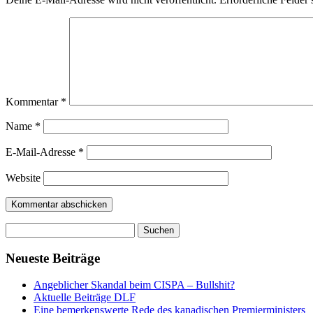
Kommentar
*
Name
*
E-Mail-Adresse
*
Website
Suchen
nach:
Neueste Beiträge
Angeblicher Skandal beim CISPA – Bullshit?
Aktuelle Beiträge DLF
Eine bemerkenswerte Rede des kanadischen Premierministers