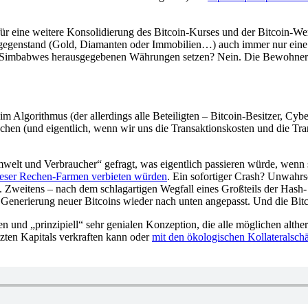
ür eine weitere Konsolidierung des Bitcoin-Kurses und der Bitcoin-Wert
genstand (Gold, Diamanten oder Immobilien…) auch immer nur eine Fr
r Simbabwes herausgegebenen Währungen setzen? Nein. Die Bewohner der
g im Algorithmus (der allerdings alle Beteiligten – Bitcoin-Besitzer, C
schen (und eigentlich, wenn wir uns die Transaktionskosten und die T
lt und Verbraucher“ gefragt, was eigentlich passieren würde, wenn st
ieser Rechen-Farmen verbieten würden
. Ein sofortiger Crash? Unwahrsc
Zweitens – nach dem schlagartigen Wegfall eines Großteils der Hash- 
enerierung neuer Bitcoins wieder nach unten angepasst. Und die Bitc
en und „prinzipiell“ sehr genialen Konzeption, die alle möglichen althe
tzten Kapitals verkraften kann oder
mit den ökologischen Kollateralsch