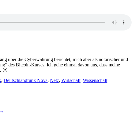
elang über die Cyberwährung berichtet, mich aber als notorischer und
ung“ des Bitcoin-Kurses. Ich gehe einmal davon aus, dass meine
. 🙂
k
,
Deutschlandfunk Nova
,
Netz
,
Wirtschaft
,
Wissenschaft
.
→