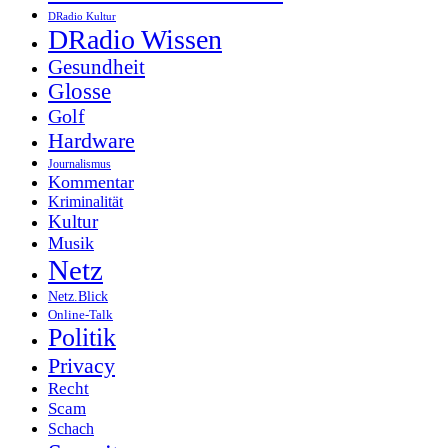
DRadio Kultur
DRadio Wissen
Gesundheit
Glosse
Golf
Hardware
Journalismus
Kommentar
Kriminalität
Kultur
Musik
Netz
Netz.Blick
Online-Talk
Politik
Privacy
Recht
Scam
Schach