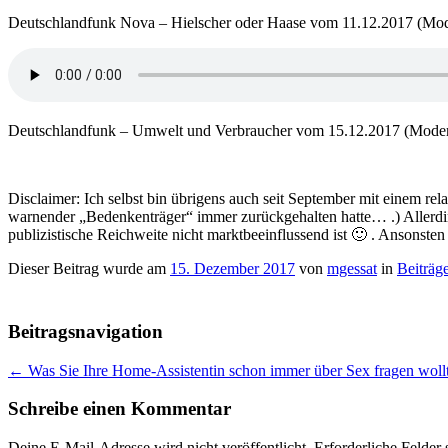
Deutschlandfunk Nova – Hielscher oder Haase vom 11.12.2017 (Mode
Deutschlandfunk – Umwelt und Verbraucher vom 15.12.2017 (Modera
Disclaimer: Ich selbst bin übrigens auch seit September mit einem rel
warnender „Bedenkenträger“ immer zurückgehalten hatte… .) Allerdin
publizistische Reichweite nicht marktbeeinflussend ist 🙂 . Ansonste
Dieser Beitrag wurde am
15. Dezember 2017
von
mgessat
in
Beiträg
Beitragsnavigation
←
Was Sie Ihre Home-Assistentin schon immer über Sex fragen wollte
Schreibe einen Kommentar
Deine E-Mail-Adresse wird nicht veröffentlicht.
Erforderliche Felder 