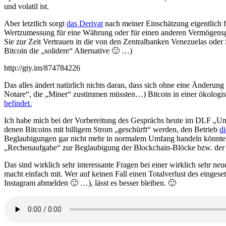
und volatil ist.
Aber letztlich sorgt
das Derivat
nach meiner Einschätzung eigentlich f
Wertzumessung für eine Währung oder für einen anderen Vermögensge
Sie zur Zeit Vertrauen in die von den Zentralbanken Venezuelas ode
Bitcoin die „solidere“ Alternative 🙂 …)
http://gty.im/874784226
Das alles ändert natürlich nichts daran, dass sich ohne eine Änderun
Notare“, die „Miner“ zustimmen müssten…) Bitcoin in einer ökologi
befindet.
Ich habe mich bei der Vorbereitung des Gesprächs heute im DLF „Umwe
denen Bitcoins mit billigem Strom „geschürft“ werden, den Betrieb
d
Beglaubigungen gar nicht mehr in normalem Umfang handeln könnte. 
„Rechenaufgabe“ zur Beglaubigung der Blockchain-Blöcke bzw. der G
Das sind wirklich sehr interessante Fragen bei einer wirklich sehr neu
macht einfach mit. Wer auf keinen Fall einen Totalverlust des eingese
Instagram abmelden 🙂 …), lässt es besser bleiben. 🙂