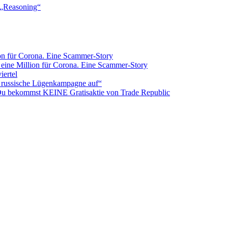
-„Reasoning“
ion für Corona. Eine Scammer-Story
 eine Million für Corona. Eine Scammer-Story
iertel
n russische Lügenkampagne auf“
 Du bekommst KEINE Gratisaktie von Trade Republic