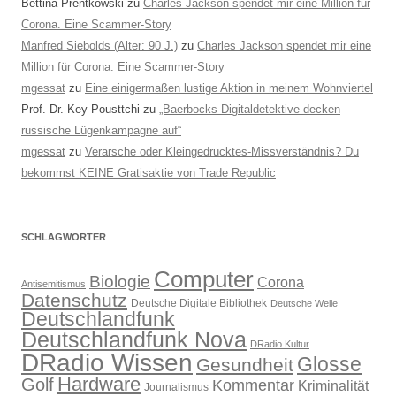
Bettina Prentkowski
zu
Charles Jackson spendet mir eine Million für
Corona. Eine Scammer-Story
Manfred Siebolds (Alter: 90 J.)
zu
Charles Jackson spendet mir eine
Million für Corona. Eine Scammer-Story
mgessat
zu
Eine einigermaßen lustige Aktion in meinem Wohnviertel
Prof. Dr. Key Pousttchi
zu
„Baerbocks Digitaldetektive decken
russische Lügenkampagne auf“
mgessat
zu
Verarsche oder Kleingedrucktes-Missverständnis? Du
bekommst KEINE Gratisaktie von Trade Republic
SCHLAGWÖRTER
Computer
Biologie
Corona
Antisemitismus
Datenschutz
Deutsche Digitale Bibliothek
Deutsche Welle
Deutschlandfunk
Deutschlandfunk Nova
DRadio Kultur
DRadio Wissen
Glosse
Gesundheit
Hardware
Golf
Kommentar
Kriminalität
Journalismus