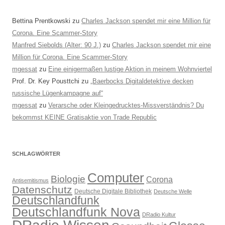
Bettina Prentkowski
zu
Charles Jackson spendet mir eine Million für
Corona. Eine Scammer-Story
Manfred Siebolds (Alter: 90 J.)
zu
Charles Jackson spendet mir eine
Million für Corona. Eine Scammer-Story
mgessat
zu
Eine einigermaßen lustige Aktion in meinem Wohnviertel
Prof. Dr. Key Pousttchi
zu
„Baerbocks Digitaldetektive decken
russische Lügenkampagne auf“
mgessat
zu
Verarsche oder Kleingedrucktes-Missverständnis? Du
bekommst KEINE Gratisaktie von Trade Republic
SCHLAGWÖRTER
Computer
Biologie
Corona
Antisemitismus
Datenschutz
Deutsche Digitale Bibliothek
Deutsche Welle
Deutschlandfunk
Deutschlandfunk Nova
DRadio Kultur