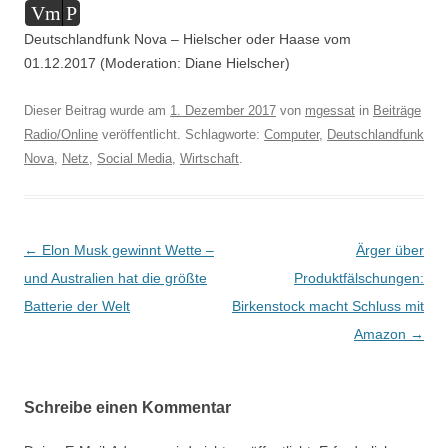
Audio-
Vm
P
Player
Deutschlandfunk Nova – Hielscher oder Haase vom
01.12.2017 (Moderation: Diane Hielscher)
Dieser Beitrag wurde am
1. Dezember 2017
von
mgessat
in
Beiträge
Radio/Online
veröffentlicht. Schlagworte:
Computer
,
Deutschlandfunk
Nova
,
Netz
,
Social Media
,
Wirtschaft
.
Beitragsnavigation
←
Elon Musk gewinnt Wette –
Ärger über
und Australien hat die größte
Produktfälschungen:
Batterie der Welt
Birkenstock macht Schluss mit
Amazon
→
Schreibe einen Kommentar