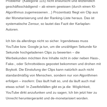
Probleme“ (Kategorie 115) nicht erwünscht und letztendlich
geschäftsschädigend – ab einem gewissen (durch einen KI-
Algorithmus zugemessenen…) Prozentsatz fliegt ein Clip aus
der Monetarisierung und der Ranking-Liste heraus. Das ist
systematische Zensur, so lautet das Fazit der Karlaplan-
Autoren.
Ich bin da allerdings nicht so sicher. Irgendetwas muss
YouTube bzw. Google ja tun, um die unzähligen Sekunde für
Sekunde hochgeladenen Clips zu bewerten – die
Werbekunden möchten ihre Inhalte nicht in oder neben Hass-,
Fake-, oder Schrottvideos gepostet bekommen und drohen mit
Boykott. Die Einstufung der Clips kann natürlich auch nicht
standardmäßig von Menschen, sondern nur von Algorithmen
erfolgen – insofern: Das läuft halt so, und da läuft auch mal
etwas schief. In Zweifelsfällen gibt es ja die Möglichkeit,
YouTube dirkt anzufunken und zu sagen; Ich bin jetzt hier zu
Unrecht heruntergerankt und de-monetarisiert worden.