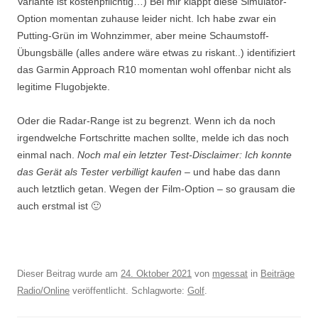
Variante ist kostenpflichtig…) Bei mir klappt diese Simulator-
Option momentan zuhause leider nicht. Ich habe zwar ein
Putting-Grün im Wohnzimmer, aber meine Schaumstoff-
Übungsbälle (alles andere wäre etwas zu riskant..) identifiziert
das Garmin Approach R10 momentan wohl offenbar nicht als
legitime Flugobjekte.
Oder die Radar-Range ist zu begrenzt. Wenn ich da noch
irgendwelche Fortschritte machen sollte, melde ich das noch
einmal nach.
Noch mal ein letzter Test-Disclaimer: Ich konnte
das Gerät als Tester verbilligt kaufen
– und habe das dann
auch letztlich getan. Wegen der Film-Option – so grausam die
auch erstmal ist 🙂
Dieser Beitrag wurde am
24. Oktober 2021
von
mgessat
in
Beiträge
Radio/Online
veröffentlicht. Schlagworte:
Golf
.