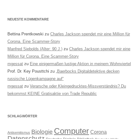
NEUESTE KOMMENTARE
Bettina Prentkowski
zu
Charles Jackson spendet mir eine Million für
Corona. Eine Scammer-Story
Manfred Siebolds (Alter: 90 J.)
zu
Charles Jackson spendet mir eine
Million für Corona. Eine Scammer-Story
mgessat
zu
Eine einigermaßen lustige Aktion in meinem Wohnviertel
Prof. Dr. Key Pousttchi
zu
„Baerbocks Digitaldetektive decken
russische Lügenkampagne auf“
mgessat
zu
Verarsche oder Kleingedrucktes-Missverständnis? Du
bekommst KEINE Gratisaktie von Trade Republic
SCHLAGWÖRTER
Computer
Biologie
Corona
Antisemitismus
Datenschutz