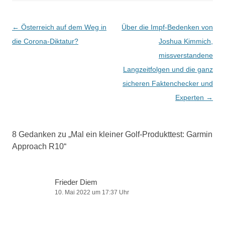
Beitragsnavigation
←
Österreich auf dem Weg in
Über die Impf-Bedenken von
die Corona-Diktatur?
Joshua Kimmich,
missverstandene
Langzeitfolgen und die ganz
sicheren Faktenchecker und
Experten
→
8 Gedanken zu „
Mal ein kleiner Golf-Produkttest: Garmin
Approach R10
“
Frieder Diem
10. Mai 2022 um 17:37 Uhr