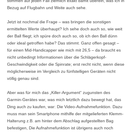
stimmen auf jeden Fall ziemlich exakt damit überein, was ich in
Bezug auf Flugbahn und Weite auch sehe.
Jetzt ist nochmal die Frage – was bringen die sonstigen
ermittelten Werte überhaupt? Ich sehe doch auch so, wie weit
der Ball fliegt; ich spüre doch auch so, ob ich den Ball dünn
oder ideal getroffen habe? Das stimmt. Ganz offen gesagt –
für einen Mid-Handicapper wie mich mit 26,5 – da braucht es
nicht unbedingt Informationen über die Schlägerkopf-
Geschwindigkeit oder die Spinrate; erst recht nicht, wenn diese
möglicherweise im Vergleich zu fünfstelligen Geräten nicht
völlig genau sind.
Aber was für mich das „Killer-Argument“ zugunsten des
Garmin-Gerätes war, was mich letztlich dazu bewegt hat, das
Ding auch zu kaufen, war: Die Video-Aufnahmefunktion. Dazu
muss man sein Smartphone mithilfe der mitgelieferten Klemm-
Halterung z.B. am hinter dem Abschlag aufgestellten Bag
befestigen, Die Aufnahmefunktion ist übrigens auch noch