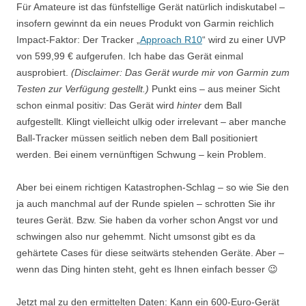
Für Amateure ist das fünfstellige Gerät natürlich indiskutabel –
insofern gewinnt da ein neues Produkt von Garmin reichlich
Impact-Faktor: Der Tracker „
Approach R10
“ wird zu einer UVP
von 599,99 € aufgerufen. Ich habe das Gerät einmal
ausprobiert.
(Disclaimer: Das Gerät wurde mir von Garmin zum
Testen zur Verfügung gestellt.)
Punkt eins – aus meiner Sicht
schon einmal positiv: Das Gerät wird
hinter
dem Ball
aufgestellt. Klingt vielleicht ulkig oder irrelevant – aber manche
Ball-Tracker müssen seitlich neben dem Ball positioniert
werden. Bei einem vernünftigen Schwung – kein Problem.
Aber bei einem richtigen Katastrophen-Schlag – so wie Sie den
ja auch manchmal auf der Runde spielen – schrotten Sie ihr
teures Gerät. Bzw. Sie haben da vorher schon Angst vor und
schwingen also nur gehemmt. Nicht umsonst gibt es da
gehärtete Cases für diese seitwärts stehenden Geräte. Aber –
wenn das Ding hinten steht, geht es Ihnen einfach besser 😉
Jetzt mal zu den ermittelten Daten: Kann ein 600-Euro-Gerät