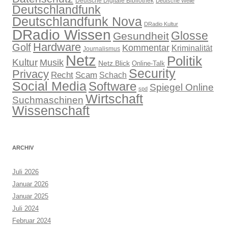
Deutsche Digitale Bibliothek
Deutsche Welle
Deutschlandfunk
Deutschlandfunk Nova
DRadio Kultur
DRadio Wissen
Glosse
Gesundheit
Hardware
Golf
Kommentar
Kriminalität
Journalismus
Netz
Politik
Kultur
Musik
Netz.Blick
Online-Talk
Security
Privacy
Recht
Scam
Schach
Social Media
Software
Spiegel Online
spd
Wirtschaft
Suchmaschinen
Wissenschaft
ARCHIV
Juli 2026
Januar 2026
Januar 2025
Juli 2024
Februar 2024