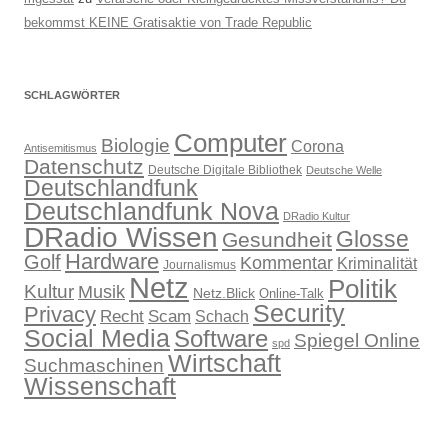
bekommst KEINE Gratisaktie von Trade Republic
SCHLAGWÖRTER
Computer
Biologie
Corona
Antisemitismus
Datenschutz
Deutsche Digitale Bibliothek
Deutsche Welle
Deutschlandfunk
Deutschlandfunk Nova
DRadio Kultur
DRadio Wissen
Glosse
Gesundheit
Hardware
Golf
Kommentar
Kriminalität
Journalismus
Netz
Politik
Kultur
Musik
Netz.Blick
Online-Talk
Security
Privacy
Recht
Scam
Schach
Social Media
Software
Spiegel Online
spd
Wirtschaft
Suchmaschinen
Wissenschaft