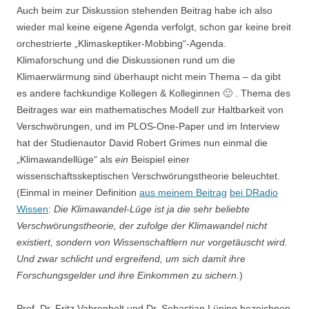
Auch beim zur Diskussion stehenden Beitrag habe ich also
wieder mal keine eigene Agenda verfolgt, schon gar keine breit
orchestrierte „Klimaskeptiker-Mobbing“-Agenda.
Klimaforschung und die Diskussionen rund um die
Klimaerwärmung sind überhaupt nicht mein Thema – da gibt
es andere fachkundige Kollegen & Kolleginnen 🙂 . Thema des
Beitrages war ein mathematisches Modell zur Haltbarkeit von
Verschwörungen, und im PLOS-One-Paper und im Interview
hat der Studienautor David Robert Grimes nun einmal die
„Klimawandellüge“ als
ein
Beispiel einer
wissenschaftsskeptischen Verschwörungstheorie beleuchtet.
(Einmal in meiner Definition
aus meinem Beitrag
bei DRadio
Wissen
:
Die Klimawandel-Lüge ist ja die sehr beliebte
Verschwörungstheorie, der zufolge der Klimawandel nicht
existiert, sondern von Wissenschaftlern nur vorgetäuscht wird.
Und zwar schlicht und ergreifend, um sich damit ihre
Forschungsgelder und ihre Einkommen zu sichern.
)
Prof. Dr. Fritz Vahrenholt und Dr. Sebastian Lüning bezeichnen