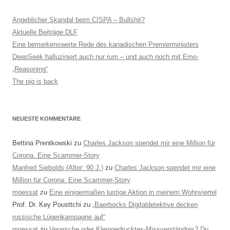
Angeblicher Skandal beim CISPA – Bullshit?
Aktuelle Beiträge DLF
Eine bemerkenswerte Rede des kanadischen Premierministers
DeepSeek halluziniert auch nur rum – und auch noch mit Emo-
„Reasoning“
The pig is back
NEUESTE KOMMENTARE
Bettina Prentkowski
zu
Charles Jackson spendet mir eine Million für
Corona. Eine Scammer-Story
Manfred Siebolds (Alter: 90 J.)
zu
Charles Jackson spendet mir eine
Million für Corona. Eine Scammer-Story
mgessat
zu
Eine einigermaßen lustige Aktion in meinem Wohnviertel
Prof. Dr. Key Pousttchi
zu
„Baerbocks Digitaldetektive decken
russische Lügenkampagne auf“
mgessat
zu
Verarsche oder Kleingedrucktes-Missverständnis? Du