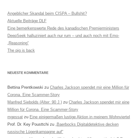
Angeblicher Skandal beim CISPA – Bullshit?
Aktuelle Beiträge DLF
Eine bemerkenswerte Rede des kanadischen Premierministers
DeepSeek halluziniert auch nur rum – und auch noch mit Emo-
„Reasoning“
The pig is back
NEUESTE KOMMENTARE
Bettina Prentkowski
zu
Charles Jackson spendet mir eine Million für
Corona. Eine Scammer-Story
Manfred Siebolds (Alter: 90 J.)
zu
Charles Jackson spendet mir eine
Million für Corona. Eine Scammer-Story
mgessat
zu
Eine einigermaßen lustige Aktion in meinem Wohnviertel
Prof. Dr. Key Pousttchi
zu
„Baerbocks Digitaldetektive decken
russische Lügenkampagne auf“