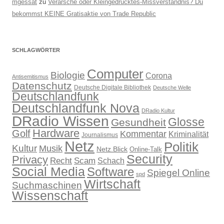
mgessat
zu
Verarsche oder Kleingedrucktes-Missverständnis? Du
bekommst KEINE Gratisaktie von Trade Republic
SCHLAGWÖRTER
Computer
Biologie
Corona
Antisemitismus
Datenschutz
Deutsche Digitale Bibliothek
Deutsche Welle
Deutschlandfunk
Deutschlandfunk Nova
DRadio Kultur
DRadio Wissen
Glosse
Gesundheit
Hardware
Golf
Kommentar
Kriminalität
Journalismus
Netz
Politik
Kultur
Musik
Netz.Blick
Online-Talk
Security
Privacy
Recht
Scam
Schach
Social Media
Software
Spiegel Online
spd
Wirtschaft
Suchmaschinen
Wissenschaft