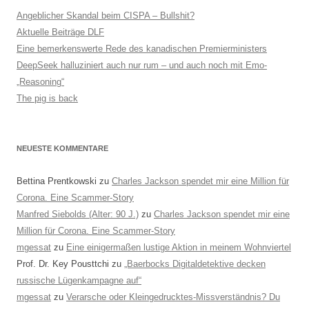
Angeblicher Skandal beim CISPA – Bullshit?
Aktuelle Beiträge DLF
Eine bemerkenswerte Rede des kanadischen Premierministers
DeepSeek halluziniert auch nur rum – und auch noch mit Emo-
„Reasoning“
The pig is back
NEUESTE KOMMENTARE
Bettina Prentkowski
zu
Charles Jackson spendet mir eine Million für
Corona. Eine Scammer-Story
Manfred Siebolds (Alter: 90 J.)
zu
Charles Jackson spendet mir eine
Million für Corona. Eine Scammer-Story
mgessat
zu
Eine einigermaßen lustige Aktion in meinem Wohnviertel
Prof. Dr. Key Pousttchi
zu
„Baerbocks Digitaldetektive decken
russische Lügenkampagne auf“
mgessat
zu
Verarsche oder Kleingedrucktes-Missverständnis? Du