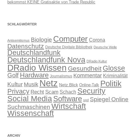
bekommst KEINE Gratisaktie von Trade Republic
SCHLAGWÖRTER
Computer
Biologie
Corona
Antisemitismus
Datenschutz
Deutsche Digitale Bibliothek
Deutsche Welle
Deutschlandfunk
Deutschlandfunk Nova
DRadio Kultur
DRadio Wissen
Glosse
Gesundheit
Hardware
Golf
Kommentar
Kriminalität
Journalismus
Netz
Politik
Kultur
Musik
Netz.Blick
Online-Talk
Security
Privacy
Recht
Scam
Schach
Social Media
Software
Spiegel Online
spd
Wirtschaft
Suchmaschinen
Wissenschaft
ARCHIV