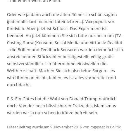
– mit einem Wort: an Eliten.
Oder wie ja dann auch die alten Römer so schön sagten
(jedenfalls laut meinem Lateinlehrer…): Vox populi, vox
Rindvieh. Aber jetzt ist Schluss. Das Experiment ist
beendet. Ab jetzt kümmern Sie sich bitte nur noch um (TV-
Casting-Show-)Konsum, Social Media und Virtuelle Realität
– die Brillen und Feedback-Sensoren werden demnächst in
ausreichenden Stückzahlen bereitgestellt, völlig gratis
selbstverständlich. Ich übernehme einstweilen die
Weltherrschaft. Machen Sie sich also keine Sorgen – es
wird Ihnen an nichts fehlen, es ist alles vorbereitet und
durchdacht.
P.S. Ein Gutes hat die Wahl von Donald Trump natürlich
doch: Von der noch hässlicheren Fratze des Islamismus
werden wir ja nun schon in Kürze befreit sein.
Dieser Beitrag wurde am
9. November 2016
von
mgessat
in
Politik