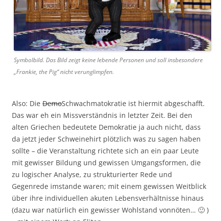
Symbolbild. Das Bild zeigt keine lebende Personen und soll insbesondere
„Frankie, the Pig“ nicht verunglimpfen.
Also: Die
Demo
Schwachmatokratie ist hiermit abgeschafft.
Das war eh ein Missverständnis in letzter Zeit. Bei den
alten Griechen bedeutete Demokratie ja auch nicht, dass
da jetzt jeder Schweinehirt plötzlich was zu sagen haben
sollte – die Veranstaltung richtete sich an ein paar Leute
mit gewisser Bildung und gewissen Umgangsformen, die
zu logischer Analyse, zu strukturierter Rede und
Gegenrede imstande waren; mit einem gewissen Weitblick
über ihre individuellen akuten Lebensverhältnisse hinaus
(dazu war natürlich ein gewisser Wohlstand vonnöten… 🙂 )