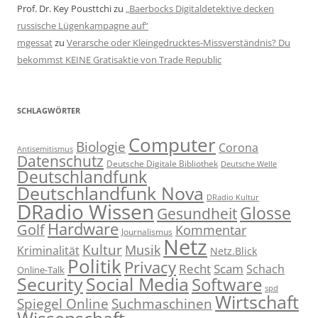
Prof. Dr. Key Pousttchi
zu
„Baerbocks Digitaldetektive decken
russische Lügenkampagne auf“
mgessat
zu
Verarsche oder Kleingedrucktes-Missverständnis? Du
bekommst KEINE Gratisaktie von Trade Republic
SCHLAGWÖRTER
Computer
Biologie
Corona
Antisemitismus
Datenschutz
Deutsche Digitale Bibliothek
Deutsche Welle
Deutschlandfunk
Deutschlandfunk Nova
DRadio Kultur
DRadio Wissen
Glosse
Gesundheit
Hardware
Golf
Kommentar
Journalismus
Netz
Kultur
Musik
Kriminalität
Netz.Blick
Politik
Privacy
Recht
Scam
Schach
Online-Talk
Social Media
Security
Software
spd
Wirtschaft
Spiegel Online
Suchmaschinen