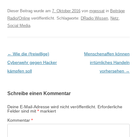
Dieser Beitrag wurde am
7. Oktober 2016
von
mgessat
in
Beiträge
Radio/Online
veröffentlicht. Schlagworte:
DRadio Wissen
,
Netz
,
Social Media
.
Beitragsnavigation
←
Wie die (freiwillige)
Menschenaffen können
Cyberwehr gegen Hacker
irrtümliches Handeln
kämpfen soll
vorhersehen
→
Schreibe einen Kommentar
Deine E-Mail-Adresse wird nicht veröffentlicht.
Erforderliche
Felder sind mit
*
markiert
Kommentar
*