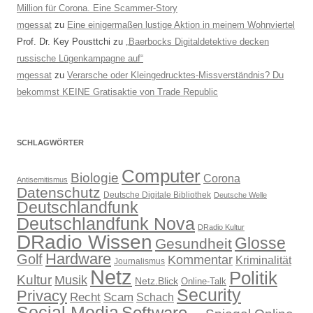
Million für Corona. Eine Scammer-Story
mgessat
zu
Eine einigermaßen lustige Aktion in meinem Wohnviertel
Prof. Dr. Key Pousttchi
zu
„Baerbocks Digitaldetektive decken
russische Lügenkampagne auf“
mgessat
zu
Verarsche oder Kleingedrucktes-Missverständnis? Du
bekommst KEINE Gratisaktie von Trade Republic
SCHLAGWÖRTER
Computer
Biologie
Corona
Antisemitismus
Datenschutz
Deutsche Digitale Bibliothek
Deutsche Welle
Deutschlandfunk
Deutschlandfunk Nova
DRadio Kultur
DRadio Wissen
Glosse
Gesundheit
Hardware
Golf
Kommentar
Kriminalität
Journalismus
Netz
Politik
Kultur
Musik
Netz.Blick
Online-Talk
Security
Privacy
Recht
Scam
Schach
Social Media
Software