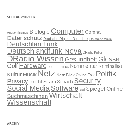
SCHLAGWÖRTER
Computer
Biologie
Corona
Antisemitismus
Datenschutz
Deutsche Digitale Bibliothek
Deutsche Welle
Deutschlandfunk
Deutschlandfunk Nova
DRadio Kultur
DRadio Wissen
Glosse
Gesundheit
Hardware
Golf
Kommentar
Kriminalität
Journalismus
Netz
Politik
Kultur
Musik
Netz.Blick
Online-Talk
Security
Privacy
Recht
Scam
Schach
Social Media
Software
Spiegel Online
spd
Wirtschaft
Suchmaschinen
Wissenschaft
ARCHIV