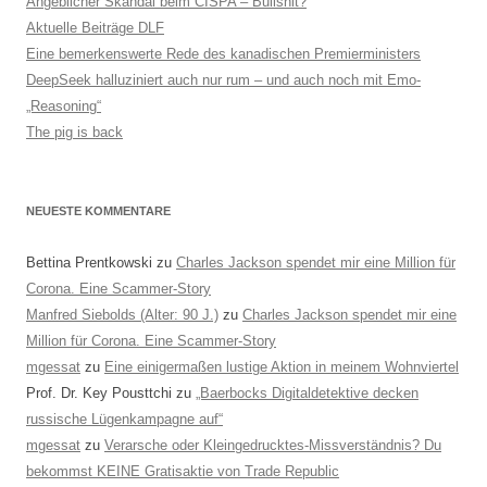
Angeblicher Skandal beim CISPA – Bullshit?
Aktuelle Beiträge DLF
Eine bemerkenswerte Rede des kanadischen Premierministers
DeepSeek halluziniert auch nur rum – und auch noch mit Emo-
„Reasoning“
The pig is back
NEUESTE KOMMENTARE
Bettina Prentkowski
zu
Charles Jackson spendet mir eine Million für
Corona. Eine Scammer-Story
Manfred Siebolds (Alter: 90 J.)
zu
Charles Jackson spendet mir eine
Million für Corona. Eine Scammer-Story
mgessat
zu
Eine einigermaßen lustige Aktion in meinem Wohnviertel
Prof. Dr. Key Pousttchi
zu
„Baerbocks Digitaldetektive decken
russische Lügenkampagne auf“
mgessat
zu
Verarsche oder Kleingedrucktes-Missverständnis? Du
bekommst KEINE Gratisaktie von Trade Republic