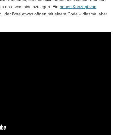
um da etwas hineinzulegen. Ein
neues Konzept von
ll der Bote etwas öffnen mit einem Code – diesmal aber