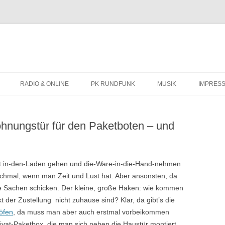
Zum
Inhalt
RADIO & ONLINE
PK RUNDFUNK
MUSIK
IMPRES
springen
BIOGRAFIE
hnungstür für den Paketboten – und
KONZERTTERMINE
 mit in-den-Laden gehen und die-Ware-in-die-Hand-nehmen
chmal, wenn man Zeit und Lust hat. Aber ansonsten, da
 die Sachen schicken. Der kleine, große Haken: wie kommen
 der Zustellung nicht zuhause sind? Klar, da gibt’s die
öfen
, da muss man aber auch erstmal vorbeikommen
rivat-Paketbox, die man sich neben die Haustür montiert