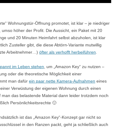
te“ Wohnungstür-Öffnung promotet, ist klar – je niedriger
umso höher der Profit. Die Aussicht, ein Paket mit 20
ge und 20 Minuten Heimfahrt selbst abzuholen, ist klar
lich Zusteller gibt, die diese Abtörn-Variante mutwillig
tzte Arbeitnehmer…)
öfter als verhofft herbeiführen
.
pannt im Leben stehen
, um „Amazon Key“ zu nutzen –
rung oder die theoretische Möglichkeit einer
ommt man dafür
ein paar nette Kamera-Aufnahmen
eines
i einer Verwüstung der eigenen Wohnung durch einen
rf man das belastende Material dann leider trotzdem noch
ßlich Persönlichkeitsrechte 🙂
dsätzlich ist das „Amazon Key“-Konzept gar nicht so
schlüssel in den Ranzen packt, geht ja schließlich auch