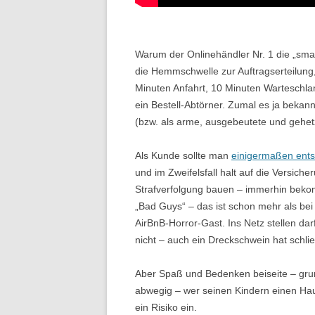
Warum der Onlinehändler Nr. 1 die „smar
die Hemmschwelle zur Auftragserteilung, 
Minuten Anfahrt, 10 Minuten Warteschlan
ein Bestell-Abtörner. Zumal es ja bekannt
(bzw. als arme, ausgebeutete und gehe
Als Kunde sollte man
einigermaßen ents
und im Zweifelsfall halt auf die Versiche
Strafverfolgung bauen – immerhin bek
„Bad Guys“ – das ist schon mehr als be
AirBnB-Horror-Gast. Ins Netz stellen da
nicht – auch ein Dreckschwein hat schlie
Aber Spaß und Bedenken beiseite – grun
abwegig – wer seinen Kindern einen Haus
ein Risiko ein.