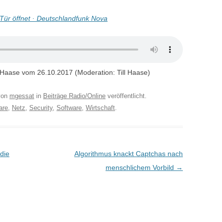
ür öffnet · Deutschlandfunk Nova
Haase vom 26.10.2017 (Moderation: Till Haase)
on
mgessat
in
Beiträge Radio/Online
veröffentlicht.
are
,
Netz
,
Security
,
Software
,
Wirtschaft
.
die
Algorithmus knackt Captchas nach
menschlichem Vorbild
→