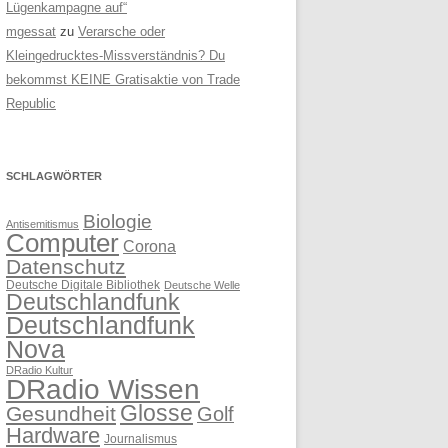
Lügenkampagne auf“
mgessat
zu
Verarsche oder
Kleingedrucktes-Missverständnis? Du
bekommst KEINE Gratisaktie von Trade
Republic
SCHLAGWÖRTER
Biologie
Antisemitismus
Computer
Corona
Datenschutz
Deutsche Digitale Bibliothek
Deutsche Welle
Deutschlandfunk
Deutschlandfunk
Nova
DRadio Kultur
DRadio Wissen
Glosse
Gesundheit
Golf
Hardware
Journalismus