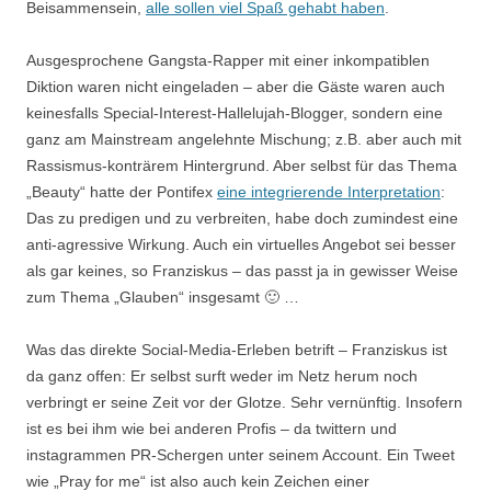
Beisammensein,
alle sollen viel Spaß gehabt haben
.
Ausgesprochene Gangsta-Rapper mit einer inkompatiblen
Diktion waren nicht eingeladen – aber die Gäste waren auch
keinesfalls Special-Interest-Hallelujah-Blogger, sondern eine
ganz am Mainstream angelehnte Mischung; z.B. aber auch mit
Rassismus-konträrem Hintergrund. Aber selbst für das Thema
„Beauty“ hatte der Pontifex
eine integrierende Interpretation
:
Das zu predigen und zu verbreiten, habe doch zumindest eine
anti-agressive Wirkung. Auch ein virtuelles Angebot sei besser
als gar keines, so Franziskus – das passt ja in gewisser Weise
zum Thema „Glauben“ insgesamt 🙂 …
Was das direkte Social-Media-Erleben betrift – Franziskus ist
da ganz offen: Er selbst surft weder im Netz herum noch
verbringt er seine Zeit vor der Glotze. Sehr vernünftig. Insofern
ist es bei ihm wie bei anderen Profis – da twittern und
instagrammen PR-Schergen unter seinem Account. Ein Tweet
wie „Pray for me“ ist also auch kein Zeichen einer