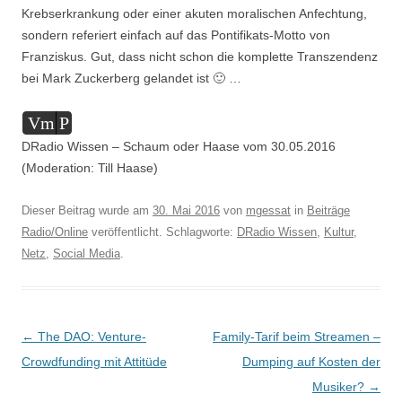
Krebserkrankung oder einer akuten moralischen Anfechtung,
sondern referiert einfach auf das Pontifikats-Motto von
Franziskus. Gut, dass nicht schon die komplette Transzendenz
bei Mark Zuckerberg gelandet ist 🙂 …
Audio-
Vm
P
Player
DRadio Wissen – Schaum oder Haase vom 30.05.2016
(Moderation: Till Haase)
Dieser Beitrag wurde am
30. Mai 2016
von
mgessat
in
Beiträge
Radio/Online
veröffentlicht. Schlagworte:
DRadio Wissen
,
Kultur
,
Netz
,
Social Media
.
Beitragsnavigation
←
The DAO: Venture-
Family-Tarif beim Streamen –
Crowdfunding mit Attitüde
Dumping auf Kosten der
Musiker?
→