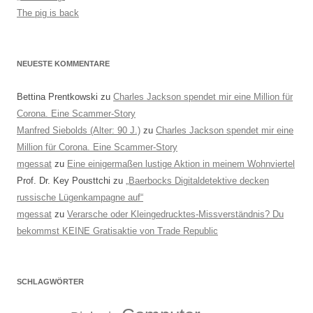
The pig is back
NEUESTE KOMMENTARE
Bettina Prentkowski
zu
Charles Jackson spendet mir eine Million für
Corona. Eine Scammer-Story
Manfred Siebolds (Alter: 90 J.)
zu
Charles Jackson spendet mir eine
Million für Corona. Eine Scammer-Story
mgessat
zu
Eine einigermaßen lustige Aktion in meinem Wohnviertel
Prof. Dr. Key Pousttchi
zu
„Baerbocks Digitaldetektive decken
russische Lügenkampagne auf“
mgessat
zu
Verarsche oder Kleingedrucktes-Missverständnis? Du
bekommst KEINE Gratisaktie von Trade Republic
SCHLAGWÖRTER