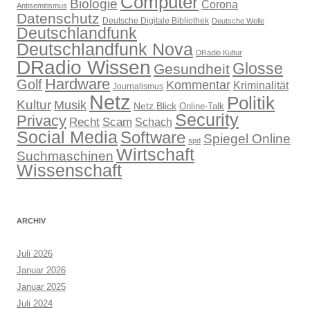
Computer
Biologie
Corona
Antisemitismus
Datenschutz
Deutsche Digitale Bibliothek
Deutsche Welle
Deutschlandfunk
Deutschlandfunk Nova
DRadio Kultur
DRadio Wissen
Glosse
Gesundheit
Hardware
Golf
Kommentar
Kriminalität
Journalismus
Netz
Politik
Kultur
Musik
Netz.Blick
Online-Talk
Security
Privacy
Recht
Scam
Schach
Social Media
Software
Spiegel Online
spd
Wirtschaft
Suchmaschinen
Wissenschaft
ARCHIV
Juli 2026
Januar 2026
Januar 2025
Juli 2024