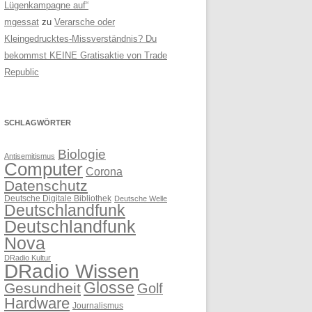
Lügenkampagne auf“
mgessat
zu
Verarsche oder
Kleingedrucktes-Missverständnis? Du
bekommst KEINE Gratisaktie von Trade
Republic
SCHLAGWÖRTER
Biologie
Antisemitismus
Computer
Corona
Datenschutz
Deutsche Digitale Bibliothek
Deutsche Welle
Deutschlandfunk
Deutschlandfunk
Nova
DRadio Kultur
DRadio Wissen
Glosse
Gesundheit
Golf
Hardware
Journalismus