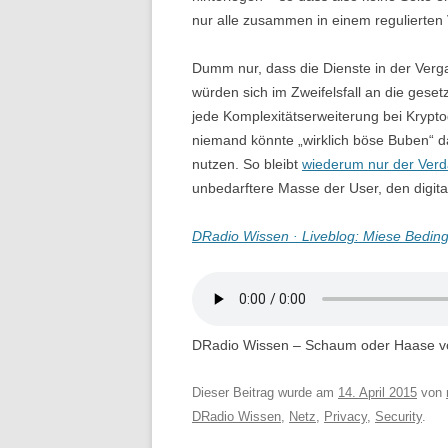
nur alle zusammen in einem regulierten 
Dumm nur, dass die Dienste in der Ver
würden sich im Zweifelsfall an die gese
jede Komplexitätserweiterung bei Kryptog
niemand könnte „wirklich böse Buben“ d
nutzen. So bleibt
wiederum nur der Verd
unbedarftere Masse der User, den digit
DRadio Wissen · Liveblog: Miese Bedingu
DRadio Wissen – Schaum oder Haase v
Dieser Beitrag wurde am
14. April 2015
von
DRadio Wissen
,
Netz
,
Privacy
,
Security
.