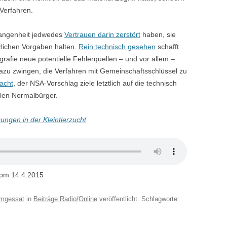
Verfahren.
gangenheit jedwedes
Vertrauen darin zerstört
haben, sie
tzlichen Vorgaben halten.
Rein technisch gesehen
schafft
rafie neue potentielle Fehlerquellen – und vor allem –
azu zwingen, die Verfahren mit Gemeinschaftsschlüssel zu
acht
, der NSA-Vorschlag ziele letztlich auf die technisch
alen Normalbürger.
ngen in der Kleintierzucht
om 14.4.2015
mgessat
in
Beiträge Radio/Online
veröffentlicht. Schlagworte: