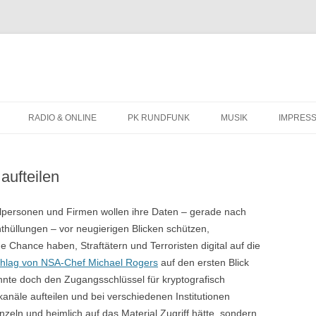
Zum
Inhalt
RADIO & ONLINE
PK RUNDFUNK
MUSIK
IMPRES
springen
BIOGRAFIE
aufteilen
KONZERTTERMINE
lpersonen und Firmen wollen ihre Daten – gerade nach
hüllungen – vor neugierigen Blicken schützen,
Chance haben, Straftätern und Terroristen digital auf die
hlag von NSA-Chef Michael Rogers
auf den ersten Blick
nnte doch den Zugangsschlüssel für kryptografisch
näle aufteilen und bei verschiedenen Institutionen
inzeln und heimlich auf das Material Zugriff hätte, sondern