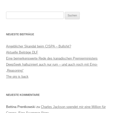
Suchen
nach:
NEUESTE BEITRÄGE
Angeblicher Skandal beim CISPA – Bullshit?
Aktuelle Beiträge DLF
Eine bemerkenswerte Rede des kanadischen Premierministers
DeepSeek halluziniert auch nur rum – und auch noch mit Emo-
„Reasoning“
The pig is back
NEUESTE KOMMENTARE
Bettina Prentkowski
zu
Charles Jackson spendet mir eine Million für
Corona. Eine Scammer-Story