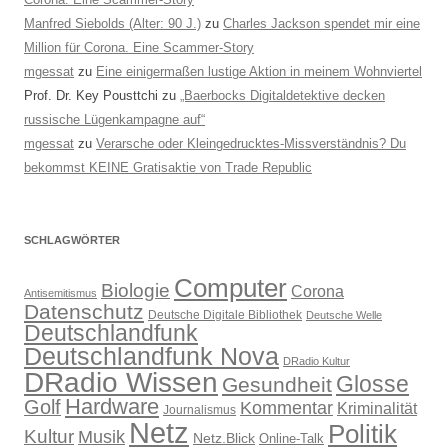
Manfred Siebolds (Alter: 90 J.)
zu
Charles Jackson spendet mir eine
Million für Corona. Eine Scammer-Story
mgessat
zu
Eine einigermaßen lustige Aktion in meinem Wohnviertel
Prof. Dr. Key Pousttchi
zu
„Baerbocks Digitaldetektive decken
russische Lügenkampagne auf“
mgessat
zu
Verarsche oder Kleingedrucktes-Missverständnis? Du
bekommst KEINE Gratisaktie von Trade Republic
SCHLAGWÖRTER
Computer
Biologie
Corona
Antisemitismus
Datenschutz
Deutsche Digitale Bibliothek
Deutsche Welle
Deutschlandfunk
Deutschlandfunk Nova
DRadio Kultur
DRadio Wissen
Glosse
Gesundheit
Hardware
Golf
Kommentar
Kriminalität
Journalismus
Netz
Politik
Kultur
Musik
Netz.Blick
Online-Talk