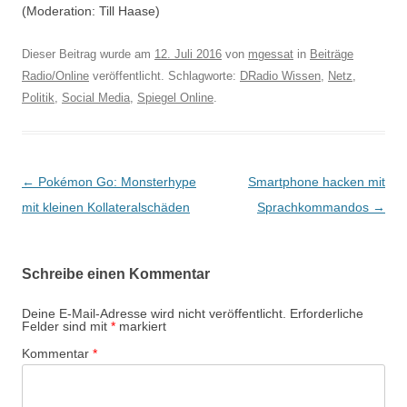
(Moderation: Till Haase)
Dieser Beitrag wurde am
12. Juli 2016
von
mgessat
in
Beiträge
Radio/Online
veröffentlicht. Schlagworte:
DRadio Wissen
,
Netz
,
Politik
,
Social Media
,
Spiegel Online
.
Beitragsnavigation
←
Pokémon Go: Monsterhype
Smartphone hacken mit
mit kleinen Kollateralschäden
Sprachkommandos
→
Schreibe einen Kommentar
Deine E-Mail-Adresse wird nicht veröffentlicht.
Erforderliche
Felder sind mit
*
markiert
Kommentar
*