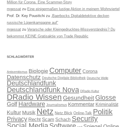
Million für Corona. Eine Scammer-Story
mgessat
zu
Eine einigermaßen lustige Aktion in meinem Wohnviertel
Prof. Dr. Key Pousttchi
zu
„Baerbocks Digitaldetektive decken
russische Lügenkampagne auf“
mgessat
zu
Verarsche oder Kleingedrucktes-Missverständnis? Du
bekommst KEINE Gratisaktie von Trade Republic
SCHLAGWÖRTER
Computer
Biologie
Corona
Antisemitismus
Datenschutz
Deutsche Digitale Bibliothek
Deutsche Welle
Deutschlandfunk
Deutschlandfunk Nova
DRadio Kultur
DRadio Wissen
Glosse
Gesundheit
Hardware
Golf
Kommentar
Kriminalität
Journalismus
Netz
Politik
Kultur
Musik
Netz.Blick
Online-Talk
Security
Privacy
Recht
Scam
Schach
Social Media
Software
Spiegel Online
spd