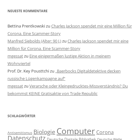
NEUESTE KOMMENTARE
Bettina Prentkowski
zu
Charles Jackson spendet mir eine Million für
Corona. Eine Scammer-Story
Manfred Siebolds (Alter: 90 J.)
zu
Charles Jackson spendet mir eine
Million für Corona. Eine Scammer-Story
mgessat
zu
Eine einigermaßen lustige Aktion in meinem
Wohnviertel
Prof. Dr. Key Pousttchi
zu
„Baerbocks Digitaldetektive decken
russische Lügenkampagne auf“
mgessat
zu
Verarsche oder Kleingedrucktes-Missverständnis? Du
bekommst KEINE Gratisaktie von Trade Republic
SCHLAGWÖRTER
Computer
Biologie
Corona
Antisemitismus
Datenschutz
Deutsche Digitale Bibliothek
Deutsche Welle