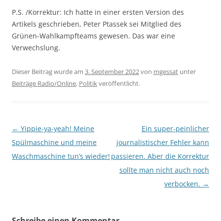
P.S. /Korrektur: Ich hatte in einer ersten Version des
Artikels geschrieben, Peter Ptassek sei Mitglied des
Grünen-Wahlkampfteams gewesen. Das war eine
Verwechslung.
Dieser Beitrag wurde am
3. September 2022
von
mgessat
unter
Beiträge Radio/Online
,
Politik
veröffentlicht.
Beitragsnavigation
←
Yippie-ya-yeah! Meine
Ein super-peinlicher
Spülmaschine und meine
journalistischer Fehler kann
Waschmaschine tun’s wieder!
passieren. Aber die Korrektur
sollte man nicht auch noch
verbocken.
→
Schreibe einen Kommentar