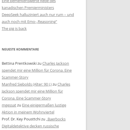
Eine bemerkenswerte Rede des
kanadischen Premierministers
DeepSeek halluziniert auch nur rum – und
auch noch mit Emo-„Reasoning“
The pig is back
NEUESTE KOMMENTARE
Bettina Prentkowski
zu
Charles Jackson
spendet mir eine Million für Corona. Eine
Scammer-Story
Manfred Siebolds (Alter: 90 J.)
zu
Charles
Jackson spendet mir eine Million für
Corona. Eine Scammer-Story
mgessat
zu
Eine einigermaßen lustige
Aktion in meinem Wohnviertel
Prof. Dr. Key Pousttchi
zu
„Baerbocks
Digitaldetektive decken russische