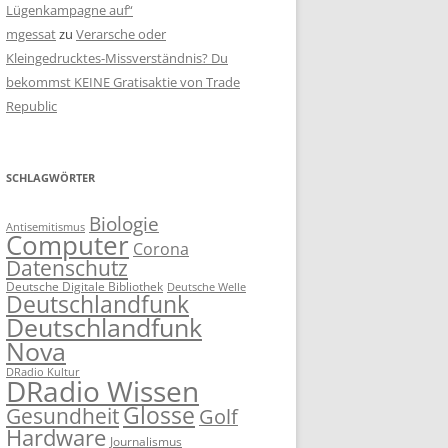
Lügenkampagne auf“
mgessat
zu
Verarsche oder
Kleingedrucktes-Missverständnis? Du
bekommst KEINE Gratisaktie von Trade
Republic
SCHLAGWÖRTER
Biologie
Antisemitismus
Computer
Corona
Datenschutz
Deutsche Digitale Bibliothek
Deutsche Welle
Deutschlandfunk
Deutschlandfunk
Nova
DRadio Kultur
DRadio Wissen
Glosse
Gesundheit
Golf
Hardware
Journalismus