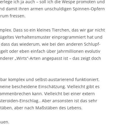
erlege ich ja auch – soll ich die Wespe promoten und
 und damit ihren armen unschuldigen Spinnen-Opfern
erum fressen.
plex. Dass so ein kleines Tierchen, das wir gar nicht
ügeltes Verhaltensmuster einprogrammiert hat und
– dass das wiederum, wie bei den anderen Schlupf-
gelt oder eben einfach über Jahrmillionen evolutiv
derer „Wirts“-Arten angepasst ist – das zeigt doch
ar komplex und selbst-austarierend funktioniert.
meine bescheidene Einschätzung. Vielleicht gibt es
ammenbrechen kann. Vielleicht bei einer extern
teroiden-Einschlag.. Aber ansonsten ist das sehr
stäben, aber nach Maßstäben des Lebens.
auen.