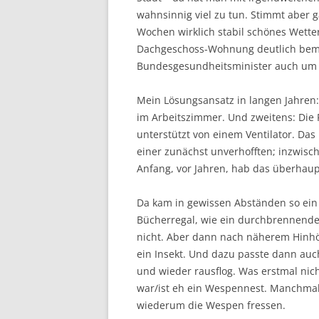
wahnsinnig viel zu tun. Stimmt aber ga
Wochen wirklich stabil schönes Wett
Dachgeschoss-Wohnung deutlich bemer
Bundesgesundheitsminister auch um 
Mein Lösungsansatz in langen Jahren: 
im Arbeitszimmer. Und zweitens: Die
unterstützt von einem Ventilator. Das
einer zunächst unverhofften; inzwis
Anfang, vor Jahren, hab das überhaupt
Da kam in gewissen Abständen so ei
Bücherregal, wie ein durchbrennendes
nicht. Aber dann nach näherem Hinhö
ein Insekt. Und dazu passte dann auc
und wieder rausflog. Was erstmal nic
war/ist eh ein Wespennest. Manchmal 
wiederum die Wespen fressen.