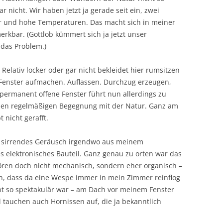
r nicht. Wir haben jetzt ja gerade seit ein, zwei
er und hohe Temperaturen. Das macht sich in meiner
kbar. (Gottlob kümmert sich ja jetzt unser
das Problem.)
Relativ locker oder gar nicht bekleidet hier rumsitzen
 Fenster aufmachen. Auflassen. Durchzug erzeugen,
 permanent offene Fenster führt nun allerdings zu
chen regelmäßigen Begegnung mit der Natur. Ganz am
 nicht gerafft.
n sirrendes Geräusch irgendwo aus meinem
 elektronisches Bauteil. Ganz genau zu orten war das
ren doch nicht mechanisch, sondern eher organisch –
h, dass da eine Wespe immer in mein Zimmer reinflog
ht so spektakulär war – am Dach vor meinem Fenster
tauchen auch Hornissen auf, die ja bekanntlich