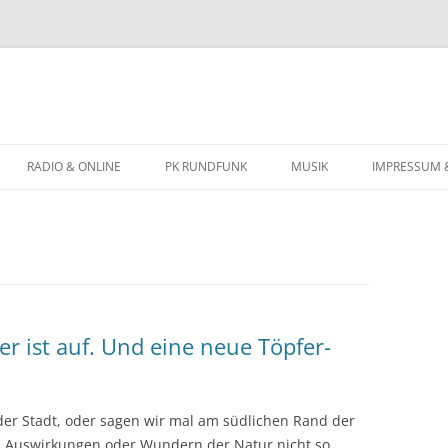
Zum
Inhalt
RADIO & ONLINE
PK RUNDFUNK
MUSIK
IMPRESSUM 
springen
BIOGRAFIE
KONZERTTERMINE
er ist auf. Und eine neue Töpfer-
 der Stadt, oder sagen wir mal am südlichen Rand der
n Auswirkungen oder Wundern der Natur nicht so