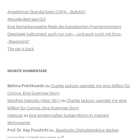
Angeblicher Skandal beim CISPA – Bullshit?
Aktuelle Beiträge DLF
Eine bemerkenswerte Rede des kanadischen Premierministers
DeepSeek halluziniert auch nur rum – und auch noch mit Emo-
„Reasoning“
The pig is back
NEUESTE KOMMENTARE
Bettina Prentkowski
zu
Charles Jackson spendet mir eine Million für
Corona. Eine Scammer-Story
Manfred Siebolds (Alter: 90 J.)
zu
Charles Jackson spendet mir eine
Million für Corona. Eine Scammer-Story
mgessat
zu
Eine einigermaßen lustige Aktion in meinem
Wohnviertel
Prof. Dr. Key Pousttchi
zu
„Baerbocks Digitaldetektive decken
russische Lügenkampagne auf“