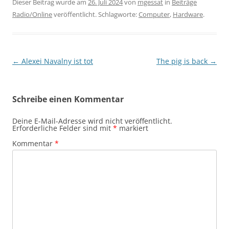
Dieser Beitrag wurde am
26. Juli 2024
von
mgessat
in
Beiträge
Radio/Online
veröffentlicht. Schlagworte:
Computer
,
Hardware
.
Beitragsnavigation
←
Alexei Navalny ist tot
The pig is back
→
Schreibe einen Kommentar
Deine E-Mail-Adresse wird nicht veröffentlicht.
Erforderliche Felder sind mit
*
markiert
Kommentar
*