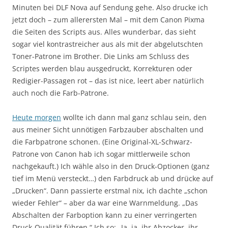
Minuten bei DLF Nova auf Sendung gehe. Also drucke ich
jetzt doch – zum allerersten Mal – mit dem Canon Pixma
die Seiten des Scripts aus. Alles wunderbar, das sieht
sogar viel kontrastreicher aus als mit der abgelutschten
Toner-Patrone im Brother. Die Links am Schluss des
Scriptes werden blau ausgedruckt, Korrekturen oder
Redigier-Passagen rot – das ist nice, leert aber natürlich
auch noch die Farb-Patrone.
Heute morgen
wollte ich dann mal ganz schlau sein, den
aus meiner Sicht unnötigen Farbzauber abschalten und
die Farbpatrone schonen. (Eine Original-XL-Schwarz-
Patrone von Canon hab ich sogar mittlerweile schon
nachgekauft.) Ich wähle also in den Druck-Optionen (ganz
tief im Menü versteckt…) den Farbdruck ab und drücke auf
„Drucken“. Dann passierte erstmal nix, ich dachte „schon
wieder Fehler“ – aber da war eine Warnmeldung. „Das
Abschalten der Farboption kann zu einer verringerten
Druck-Qualität führen.“ Ich so: „Ja, ja, ihr Abzocker, ihr