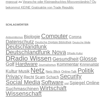
mgessat
zu
Verarsche oder Kleingedrucktes-Missverständnis? Du
bekommst KEINE Gratisaktie von Trade Republic
SCHLAGWÖRTER
Computer
Biologie
Corona
Antisemitismus
Datenschutz
Deutsche Digitale Bibliothek
Deutsche Welle
Deutschlandfunk
Deutschlandfunk Nova
DRadio Kultur
DRadio Wissen
Glosse
Gesundheit
Hardware
Golf
Kommentar
Kriminalität
Journalismus
Netz
Politik
Kultur
Musik
Netz.Blick
Online-Talk
Security
Privacy
Recht
Scam
Schach
Social Media
Software
Spiegel Online
spd
Wirtschaft
Suchmaschinen
Wissenschaft