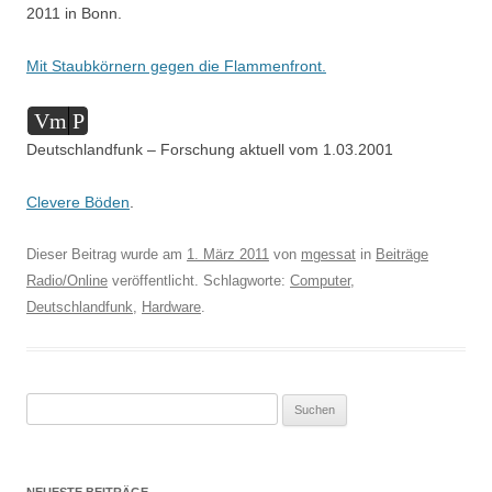
2011 in Bonn.
Mit Staubkörnern gegen die Flammenfront.
Audio-
Vm
P
Player
Deutschlandfunk – Forschung aktuell vom 1.03.2001
Clevere Böden
.
Dieser Beitrag wurde am
1. März 2011
von
mgessat
in
Beiträge
Radio/Online
veröffentlicht. Schlagworte:
Computer
,
Deutschlandfunk
,
Hardware
.
Suchen
nach:
NEUESTE BEITRÄGE