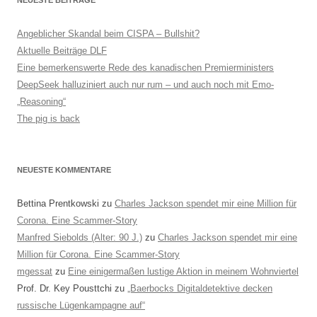
Angeblicher Skandal beim CISPA – Bullshit?
Aktuelle Beiträge DLF
Eine bemerkenswerte Rede des kanadischen Premierministers
DeepSeek halluziniert auch nur rum – und auch noch mit Emo-
„Reasoning“
The pig is back
NEUESTE KOMMENTARE
Bettina Prentkowski
zu
Charles Jackson spendet mir eine Million für
Corona. Eine Scammer-Story
Manfred Siebolds (Alter: 90 J.)
zu
Charles Jackson spendet mir eine
Million für Corona. Eine Scammer-Story
mgessat
zu
Eine einigermaßen lustige Aktion in meinem Wohnviertel
Prof. Dr. Key Pousttchi
zu
„Baerbocks Digitaldetektive decken
russische Lügenkampagne auf“