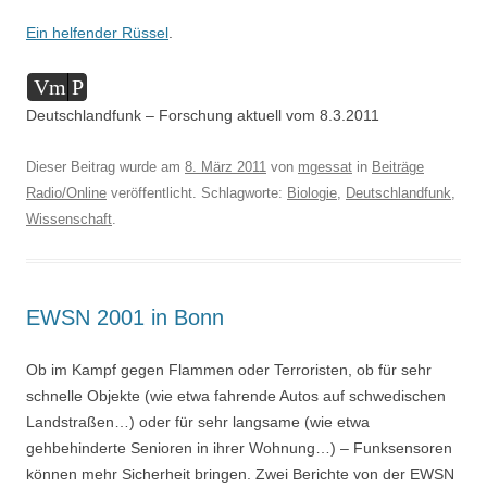
Ein helfender Rüssel
.
Audio-
Vm
P
Player
Deutschlandfunk – Forschung aktuell vom 8.3.2011
Dieser Beitrag wurde am
8. März 2011
von
mgessat
in
Beiträge
Radio/Online
veröffentlicht. Schlagworte:
Biologie
,
Deutschlandfunk
,
Wissenschaft
.
EWSN 2001 in Bonn
Ob im Kampf gegen Flammen oder Terroristen, ob für sehr
schnelle Objekte (wie etwa fahrende Autos auf schwedischen
Landstraßen…) oder für sehr langsame (wie etwa
gehbehinderte Senioren in ihrer Wohnung…) – Funksensoren
können mehr Sicherheit bringen. Zwei Berichte von der EWSN