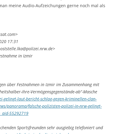
 man meine Audio-Aufzeichungen gerne noch mal als
ssat.com>
020 17:31
poststelle.lka@polizei.nrw.de>
estnahme in Izmir
ungen über Festnahmen in Izmir im Zusammenhang mit
erheitshalber-ihre-Vermögensgegenstände-ab“-Masche
gelingt-laut-bericht-schlag-gegen-kriminellen-clan-
ews/panorama/falsche-polizisten-polizei-in-nrw-gelingt-
an_aid-55292719
echenden Sportsfreunden sehr ausgiebig telefoniert und