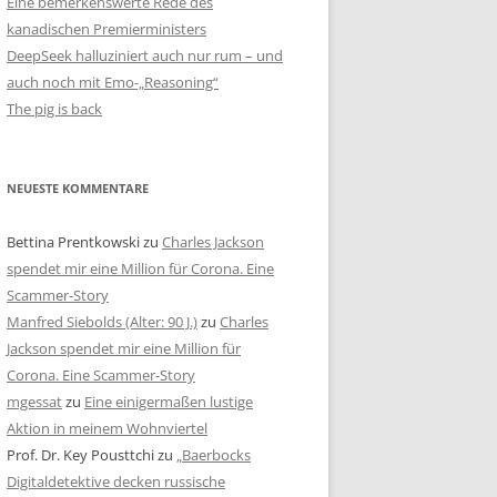
Eine bemerkenswerte Rede des
kanadischen Premierministers
DeepSeek halluziniert auch nur rum – und
auch noch mit Emo-„Reasoning“
The pig is back
NEUESTE KOMMENTARE
Bettina Prentkowski
zu
Charles Jackson
spendet mir eine Million für Corona. Eine
Scammer-Story
Manfred Siebolds (Alter: 90 J.)
zu
Charles
Jackson spendet mir eine Million für
Corona. Eine Scammer-Story
mgessat
zu
Eine einigermaßen lustige
Aktion in meinem Wohnviertel
Prof. Dr. Key Pousttchi
zu
„Baerbocks
Digitaldetektive decken russische