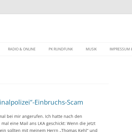
Zum
Inhalt
RADIO & ONLINE
PK RUNDFUNK
MUSIK
IMPRESSUM 
springen
BIOGRAFIE
KONZERTTERMINE
nalpolizei“-Einbruchs-Scam
mal bei mir angerufen. Ich hatte nach den
 mal eine Mail ans LKA geschickt: Wenn die jetzt
sein sollten mit meinem Herrn „Thomas Kehl“ und