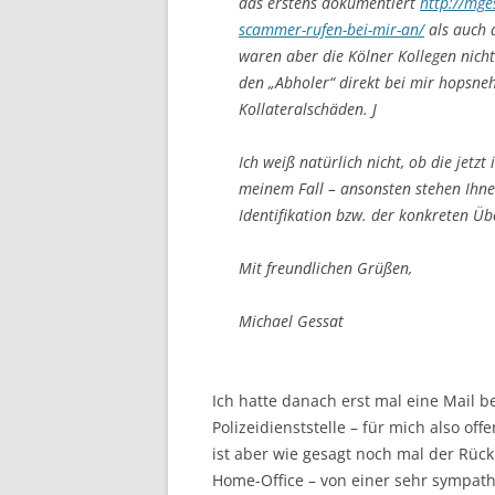
das erstens dokumentiert
http://mge
scammer-rufen-bei-mir-an/
als auch d
waren aber die Kölner Kollegen nicht
den „Abholer“ direkt bei mir hopsn
Kollateralschäden. J
Ich weiß natürlich nicht, ob die jetzt
meinem Fall – ansonsten stehen Ihn
Identifikation bzw. der konkreten Ü
Mit freundlichen Grüßen,
Michael Gessat
Ich hatte danach erst mal eine Mail 
Polizeidienststelle – für mich also of
ist aber wie gesagt noch mal der Rückr
Home-Office – von einer sehr sympat