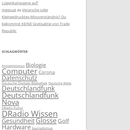
Lügenkampagne auf“
mgessat
zu
Verarsche oder
Kleingedrucktes-Missverständnis? Du
bekommst KEINE Gratisaktie von Trade
Republic
SCHLAGWÖRTER
Biologie
Antisemitismus
Computer
Corona
Datenschutz
Deutsche Digitale Bibliothek
Deutsche Welle
Deutschlandfunk
Deutschlandfunk
Nova
DRadio Kultur
DRadio Wissen
Glosse
Gesundheit
Golf
Hardware
Journalismus