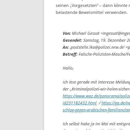
seinen „Vorgesetzten“ – dann könnte
belastende Beweismittel verwenden.
Von:
Michael Gessat <mgessat@mge
Gesendet:
Samstag, 19. Dezember 2
An:
‚poststelle.lka@polizei.nrw.de‘ <
Betreff:
Falsche-Polizisten-Masche/F
Hallo,
ich lese gerade mit Interesse Meld
der „Kriminalpolizei-wir-holen-sich
https://www.waz.de/panorama/polizei-
id231182432.html
/
https://ga.de/n
schlag-gegen-arabischen-familiencl
Ich selbst habe ja im Mai mit entspr