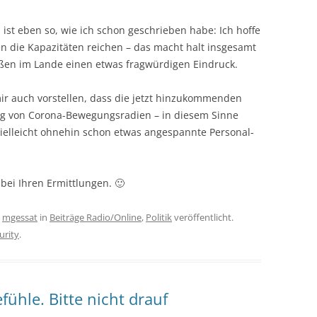
es ist eben so, wie ich schon geschrieben habe: Ich hoffe
en die Kapazitäten reichen – das macht halt insgesamt
ßen im Lande einen etwas fragwürdigen Eindruck.
ir auch vorstellen, dass die jetzt hinzukommenden
ung von Corona-Bewegungsradien – in diesem Sinne
 vielleicht ohnehin schon etwas angespannte Personal-
 bei Ihren Ermittlungen. 🙂
n
mgessat
in
Beiträge Radio/Online
,
Politik
veröffentlicht.
urity
.
hle. Bitte nicht drauf