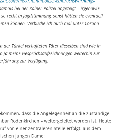
ssat.com/die-kriminalpolizei-einbruchswarnungs-
amals bei der Kölner Polizei angezeigt – irgendwie
 so recht in Jagdstimmung, sonst hätten sie eventuell
ehmen können. Verbuche ich auch mal unter Corona-
 in der Türkei verhafteten Täter dieselben sind wie in
en ja meine Gesprächsaufzeichnungen weiterhin zur
berführung zur Verfügung.
bekommen, dass die Angelegenheit an die zuständige
fenbar Rodenkirchen – weitergeleitet worden ist. Heute
uf von einer zentraleren Stelle erfolgt; aus dem
hischen jungen Dame: