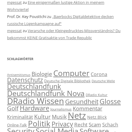
mgessat
zu
Eine einigermaßen lustige Aktion in meinem
Wohnviertel
Prof. Dr. Key Pousttchi
zu
„Baerbocks Digitaldetektive decken
russische Lügenkampagne auf“
mgessat
zu
Verarsche oder Kleingedrucktes-Missverständnis? Du
bekommst KEINE Gratisaktie von Trade Republic
SCHLAGWÖRTER
Computer
Biologie
Corona
Antisemitismus
Datenschutz
Deutsche Digitale Bibliothek
Deutsche Welle
Deutschlandfunk
Deutschlandfunk Nova
DRadio Kultur
DRadio Wissen
Glosse
Gesundheit
Hardware
Golf
Kommentar
Journalismus
Netz
Kultur
Musik
Kriminalität
Netz.Blick
Politik
Privacy
Recht
Scam
Schach
Online-Talk
Social Media
Security
Software