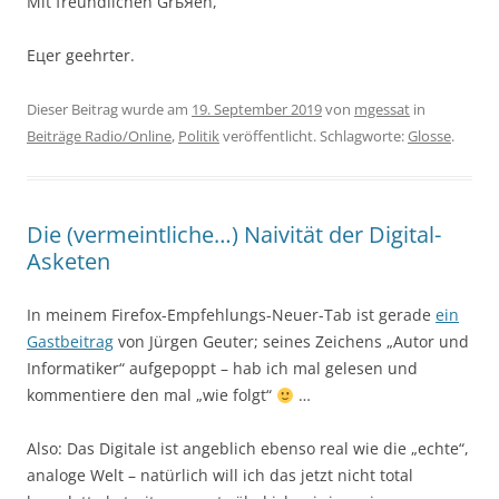
Mit freundlichen GrьЯen,
Eцer geehrter.
Dieser Beitrag wurde am
19. September 2019
von
mgessat
in
Beiträge Radio/Online
,
Politik
veröffentlicht. Schlagworte:
Glosse
.
Die (vermeintliche…) Naivität der Digital-
Asketen
In meinem Firefox-Empfehlungs-Neuer-Tab ist gerade
ein
Gastbeitrag
von Jürgen Geuter; seines Zeichens „Autor und
Informatiker“ aufgepoppt – hab ich mal gelesen und
kommentiere den mal „wie folgt“
…
Also: Das Digitale ist angeblich ebenso real wie die „echte“,
analoge Welt – natürlich will ich das jetzt nicht total