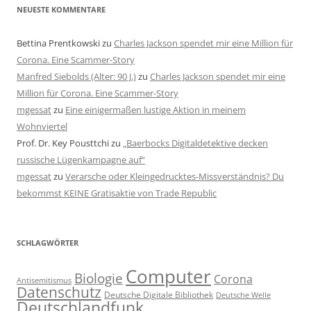
NEUESTE KOMMENTARE
Bettina Prentkowski
zu
Charles Jackson spendet mir eine Million für
Corona. Eine Scammer-Story
Manfred Siebolds (Alter: 90 J.)
zu
Charles Jackson spendet mir eine
Million für Corona. Eine Scammer-Story
mgessat
zu
Eine einigermaßen lustige Aktion in meinem
Wohnviertel
Prof. Dr. Key Pousttchi
zu
„Baerbocks Digitaldetektive decken
russische Lügenkampagne auf“
mgessat
zu
Verarsche oder Kleingedrucktes-Missverständnis? Du
bekommst KEINE Gratisaktie von Trade Republic
SCHLAGWÖRTER
Computer
Biologie
Corona
Antisemitismus
Datenschutz
Deutsche Digitale Bibliothek
Deutsche Welle
Deutschlandfunk