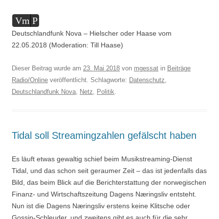
Audio-
Vm
P
Player
Deutschlandfunk Nova – Hielscher oder Haase vom
22.05.2018 (Moderation: Till Haase)
Dieser Beitrag wurde am
23. Mai 2018
von
mgessat
in
Beiträge
Radio/Online
veröffentlicht. Schlagworte:
Datenschutz
,
Deutschlandfunk Nova
,
Netz
,
Politik
.
Tidal soll Streamingzahlen gefälscht haben
Es läuft etwas gewaltig schief beim Musikstreaming-Dienst
Tidal, und das schon seit geraumer Zeit – das ist jedenfalls das
Bild, das beim Blick auf die Berichterstattung der norwegischen
Finanz- und Wirtschaftszeitung Dagens Næringsliv entsteht.
Nun ist die Dagens Næringsliv erstens keine Klitsche oder
Gossip-Schleuder, und zweitens gibt es auch für die sehr