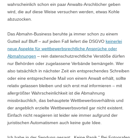
wahrscheinlich schon ein paar Anwalts-Arschlöcher geben
wird, die auf diese Weise versuchen werden, etwas Kohle
abzuzocken.
Das Abmahn-Business beruhte ja immer schon zu einem
Gutteil auf Bluff – auf jeden Fall liefert die DSGVO
keinerlei
neue Aspekte für wettbewerbsrechtliche Ansprüche oder
Abmahnungen
– rein datenschutzrechtliche Verstöße dürfen
nur Behörden oder zugelassene Verbände bemängeln. Wer
also tatsächlich in nächster Zeit ein entsprechendes Schreiben
oder eine entsprechende Mail von einem Anwalt erhält, sollte
relativ gelassen bleiben und sich erst mal informieren – mit
allergrößter Wahrscheinlichkeit ist die Abmahnung
missbräuchlich, das behauptete Wettbewerbsverhältnis und
der angeblich erzielte Wettbewerbsvorteil gar nicht existent.
Einfach nicht reagieren ist leider wie immer aufgrund der
juristischen Automatismen auch keine gute Idee.
Ich habe in der Sendung gesagt: „Keine Panik.“ Bei Fotografen