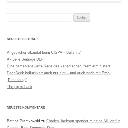
Suchen
nach:
NEUESTE BEITRÄGE
Angeblicher Skandal beim CISPA – Bullshit?
Aktuelle Beiträge DLF
Eine bemerkenswerte Rede des kanadischen Premierministers
DeepSeek halluziniert auch nur rum – und auch noch mit Emo-
„Reasoning“
The pig is back
NEUESTE KOMMENTARE
Bettina Prentkowski
zu
Charles Jackson spendet mir eine Million für
Corona. Eine Scammer-Story