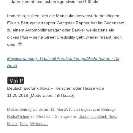
– dann kommt man schon irgendwie ins Grübeln.
Immerhin; sollten sich die Manipulationsvorwürfe bestätigen:
Ein als Betrüger ertappter Gangster-Rapper hat im Gegensatz
zu einem Automobilmanager oder Banker wenigstens ein
dickes Plus – seine Street Credibility geht wieder rasant nach
oben 🙂
Musikstreaming: Tidal soll Abrufzahlen gefälscht haben · Dlf
Nova
Audio-
Vm
P
Player
Deutschlandfunk Nova – Hielscher oder Haase vom
11.05.2018 (Moderation: Till Haase)
Dieser Beitrag wurde am
11. Mai 2018
von
mgessat
in
Beiträge
Radio/Online
veröffentlicht. Schlagworte:
Deutschlandfunk Nova
,
Musik
,
Netz
,
Wirtschaft
.