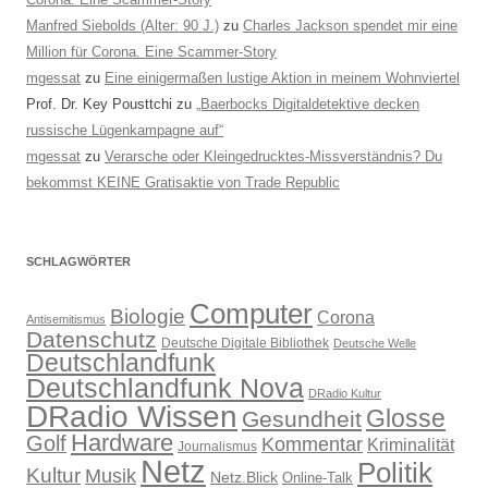
Manfred Siebolds (Alter: 90 J.)
zu
Charles Jackson spendet mir eine
Million für Corona. Eine Scammer-Story
mgessat
zu
Eine einigermaßen lustige Aktion in meinem Wohnviertel
Prof. Dr. Key Pousttchi
zu
„Baerbocks Digitaldetektive decken
russische Lügenkampagne auf“
mgessat
zu
Verarsche oder Kleingedrucktes-Missverständnis? Du
bekommst KEINE Gratisaktie von Trade Republic
SCHLAGWÖRTER
Computer
Biologie
Corona
Antisemitismus
Datenschutz
Deutsche Digitale Bibliothek
Deutsche Welle
Deutschlandfunk
Deutschlandfunk Nova
DRadio Kultur
DRadio Wissen
Glosse
Gesundheit
Hardware
Golf
Kommentar
Kriminalität
Journalismus
Netz
Politik
Kultur
Musik
Netz.Blick
Online-Talk