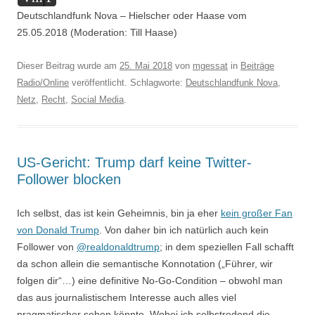
Player
Deutschlandfunk Nova – Hielscher oder Haase vom
25.05.2018 (Moderation: Till Haase)
Dieser Beitrag wurde am
25. Mai 2018
von
mgessat
in
Beiträge
Radio/Online
veröffentlicht. Schlagworte:
Deutschlandfunk Nova
,
Netz
,
Recht
,
Social Media
.
US-Gericht: Trump darf keine Twitter-
Follower blocken
Ich selbst, das ist kein Geheimnis, bin ja eher
kein großer Fan
von Donald Trump
. Von daher bin ich natürlich auch kein
Follower von
@realdonaldtrump
; in dem speziellen Fall schafft
da schon allein die semantische Konnotation („Führer, wir
folgen dir“…) eine definitive No-Go-Condition – obwohl man
das aus journalistischem Interesse auch alles viel
pragmatischer sehen könnte. Wobei ich selbstredend die