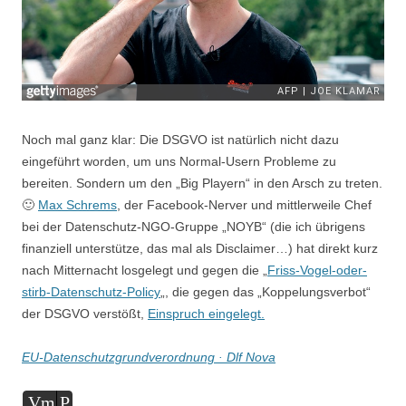
Noch mal ganz klar: Die DSGVO ist natürlich nicht dazu
eingeführt worden, um uns Normal-Usern Probleme zu
bereiten. Sondern um den „Big Playern“ in den Arsch zu treten.
🙂
Max Schrems
, der Facebook-Nerver und mittlerweile Chef
bei der Datenschutz-NGO-Gruppe „NOYB“ (die ich übrigens
finanziell unterstütze, das mal als Disclaimer…) hat direkt kurz
nach Mitternacht losgelegt und gegen die „
Friss-Vogel-oder-
stirb-Datenschutz-Policy
„, die gegen das „Koppelungsverbot“
der DSGVO verstößt,
Einspruch eingelegt.
EU-Datenschutzgrundverordnung · Dlf Nova
Audio-
Vm
P