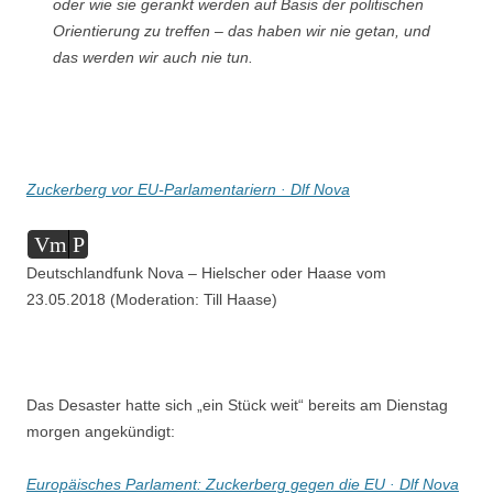
oder wie sie gerankt werden auf Basis der politischen
Orientierung zu treffen – das haben wir nie getan, und
das werden wir auch nie tun.
Zuckerberg vor EU-Parlamentariern · Dlf Nova
Audio-
Vm
P
Player
Deutschlandfunk Nova – Hielscher oder Haase vom
23.05.2018 (Moderation: Till Haase)
Das Desaster hatte sich „ein Stück weit“ bereits am Dienstag
morgen angekündigt:
Europäisches Parlament: Zuckerberg gegen die EU · Dlf Nova