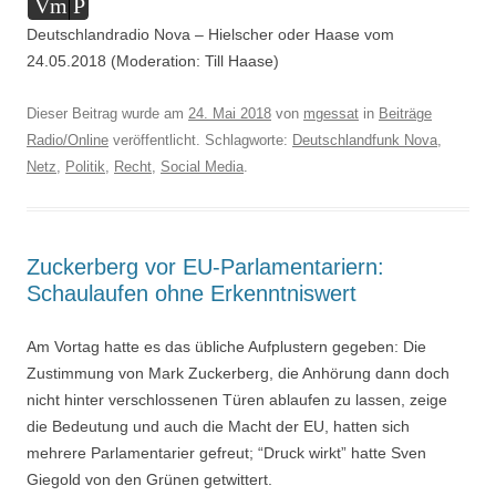
Audio-
Vm
P
Player
Deutschlandradio Nova – Hielscher oder Haase vom
24.05.2018 (Moderation: Till Haase)
Dieser Beitrag wurde am
24. Mai 2018
von
mgessat
in
Beiträge
Radio/Online
veröffentlicht. Schlagworte:
Deutschlandfunk Nova
,
Netz
,
Politik
,
Recht
,
Social Media
.
Zuckerberg vor EU-Parlamentariern:
Schaulaufen ohne Erkenntniswert
Am Vortag hatte es das übliche Aufplustern gegeben: Die
Zustimmung von Mark Zuckerberg, die Anhörung dann doch
nicht hinter verschlossenen Türen ablaufen zu lassen, zeige
die Bedeutung und auch die Macht der EU, hatten sich
mehrere Parlamentarier gefreut; “Druck wirkt” hatte Sven
Giegold von den Grünen getwittert.