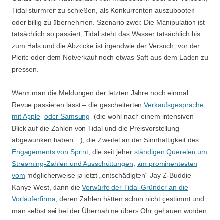
Tidal sturmreif zu schießen, als Konkurrenten auszubooten
oder billig zu übernehmen. Szenario zwei: Die Manipulation ist
tatsächlich so passiert, Tidal steht das Wasser tatsächlich bis
zum Hals und die Abzocke ist irgendwie der Versuch, vor der
Pleite oder dem Notverkauf noch etwas Saft aus dem Laden zu
pressen.
Wenn man die Meldungen der letzten Jahre noch einmal
Revue passieren lässt – die gescheiterten
Verkaufsgespräche
mit Apple
oder Samsung
(die wohl nach einem intensiven
Blick auf die Zahlen von Tidal und die Preisvorstellung
abgewunken haben…), die Zweifel an der Sinnhaftigkeit des
Engagements von Sprint
, die seit jeher
ständigen Querelen um
Streaming-Zahlen und Ausschüttungen
,
am prominentesten
vom
möglicherweise ja jetzt „entschädigten“ Jay Z-Buddie
Kanye West, dann die
Vorwürfe der Tidal-Gründer an die
Vorläuferfirma
, deren Zahlen hätten schon nicht gestimmt und
man selbst sei bei der Übernahme übers Ohr gehauen worden