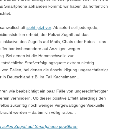
as Smartphone abhanden kommt; wir haben da hoffentlich
chtet.
tsanwaltschaft
sieht jetzt vor
: Ab sofort soll jeder/jede,
idienststellen erhebt, der Polizei Zugriff auf das
inklusive des Zugriffs auf Mails, Chats oder Fotos – das
er offenbar insbesondere auf Anzeigen wegen
ung. Bei denen ist die Hemmschwelle zur
tatsächliche Strafverfolgungsquote extrem niedrig –
e von Fällen, bei denen die Anschuldigung ungerechtfertigt
ir in Deutschland z.B. im Fall Kachelmann…
ren wie beabsichtigt ein paar Fälle von ungerechtfertigter
rein verhindern. Ob dieser positive Effekt allerdings den
fellos zukünftig noch weniger Vergewaltigungen/sexuelle
racht werden – da bin ich völlig ratlos…
n sollen Zugriff auf Smartphone gewähren