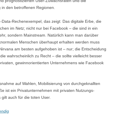
 und prognostizierten User-Zuwachsraten und die
g in den betroffenen Regionen.
g-Data-Rechenexempel, das zeigt: Das digitale Erbe, die
hen im Netz; nicht nur bei Facebook – die sind in ein
ehr, sondern Mainstream. Natürlich kann man darüber
stinknormalen Menschen überhaupt erhalten werden muss
-Nirvana am besten aufgehoben ist – nur; die Entscheidung
ie wahrscheinlich zu Recht – die sollte vielleicht besser
 privaten, gewinnorientierten Unternehmens wie Facebook
ussnahme auf Wahlen, Mobilisierung von durchgeknallten
 ist ein Privatunternehmen mit privaten Nutzungs-
gilt auch für die toten User.
endig