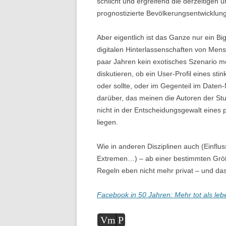
schlicht und ergreifend die derzeitigen
prognostizierte Bevölkerungsentwicklun
Aber eigentlich ist das Ganze nur ein Bi
digitalen Hinterlassenschaften von Mensc
paar Jahren kein exotisches Szenario m
diskutieren, ob ein User-Profil eines 
oder sollte, oder im Gegenteil im Daten
darüber, das meinen die Autoren der Stud
nicht in der Entscheidungsgewalt eines
liegen.
Wie in anderen Disziplinen auch (Einfl
Extremen…) – ab einer bestimmten Größe
Regeln eben nicht mehr privat – und das 
Facebook in 50 Jahren: Mehr tot als leb
Audio-
Vm
P