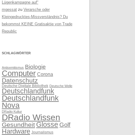
Lügenkampagne auf“
mgessat
zu
Verarsche oder
Kleingedrucktes-Missverständnis? Du
bekommst KEINE Gratisaktie von Trade
Republic
SCHLAGWÖRTER
Biologie
Antisemitismus
Computer
Corona
Datenschutz
Deutsche Digitale Bibliothek
Deutsche Welle
Deutschlandfunk
Deutschlandfunk
Nova
DRadio Kultur
DRadio Wissen
Glosse
Gesundheit
Golf
Hardware
Journalismus