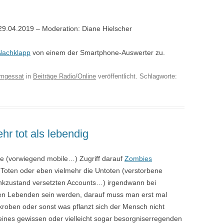
9.04.2019 – Moderation: Diane Hielscher
 Nachklapp
von einem der Smartphone-Auswerter zu.
mgessat
in
Beiträge Radio/Online
veröffentlicht. Schlagworte:
r tot als lebendig
e (vorwiegend mobile…) Zugriff darauf
Zombies
ie Toten oder eben vielmehr die Untoten (verstorbene
enkzustand versetzten Accounts…) irgendwann bei
en Lebenden sein werden, darauf muss man erst mal
roben oder sonst was pflanzt sich der Mensch nicht
tz eines gewissen oder vielleicht sogar besorgniserregenden