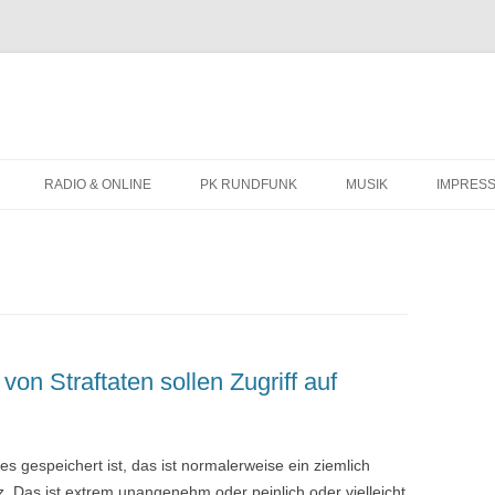
Zum
Inhalt
RADIO & ONLINE
PK RUNDFUNK
MUSIK
IMPRES
springen
BIOGRAFIE
KONZERTTERMINE
on Straftaten sollen Zugriff auf
 gespeichert ist, das ist normalerweise ein ziemlich
z. Das ist extrem unangenehm oder peinlich oder vielleicht