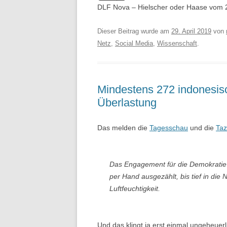
Player
DLF Nova – Hielscher oder Haase vom 2
Dieser Beitrag wurde am
29. April 2019
von
Netz
,
Social Media
,
Wissenschaft
.
Mindestens 272 indonesis
Überlastung
Das melden die
Tagesschau
und die
Taz
Das Engagement für die Demokratie 
per Hand ausgezählt, bis tief in die 
Luftfeuchtigkeit.
Und das klingt ja erst einmal ungeheue