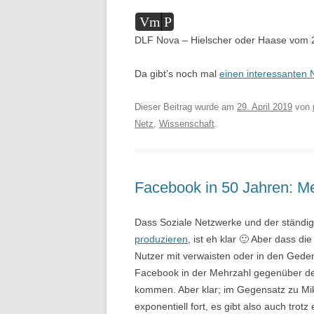
Audio-
Vm
P
Player
DLF Nova – Hielscher oder Haase vom 2
Da gibt’s noch mal
einen interessanten
Dieser Beitrag wurde am
29. April 2019
von
Netz
,
Wissenschaft
.
Facebook in 50 Jahren: Meh
Dass Soziale Netzwerke und der ständig
produzieren
, ist eh klar 🙂 Aber dass d
Nutzer mit verwaisten oder in den Ged
Facebook in der Mehrzahl gegenüber d
kommen. Aber klar; im Gegensatz zu Mik
exponentiell fort, es gibt also auch tro