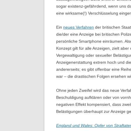
sogar existenz-gefährdend, wenn uns d
eine wirksame(!) Verschlüsselung eingeri
Ein
neues Verfahren
der britischen Staa
die/der eine Anzeige bei britischen Polize
persönliche Smartphone einräumen. Also 
Konzept gilt für alle Anzeigen, zielt ab
Vergewaltigung oder sexueller Belästig
Anzeigenerstattung extrem hoch und die 
andererseits; es gibt offenbar eine Reih
war – die drastischen Folgen ersehen w
Ohne jeden Zweifel wird das neue Verfah
Beschuldigung aufklären oder von vornhe
negativen Effekt kompensiert, dass zwei
Belästigungen überhaupt zur Anzeige geb
England und Wales: Opfer von Straftate