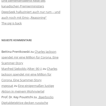
Eine bemerkenswerte Rede des
kanadischen Premierministers
DeepSeek halluziniert auch nur rum – und
auch noch mit Emo-„Reasoning“
The pig is back
NEUESTE KOMMENTARE
Bettina Prentkowski
zu
Charles Jackson
spendet mir eine Million für Corona. Eine
Scammer-Story
Manfred Siebolds (Alter: 90 J.)
zu
Charles
Jackson spendet mir eine Million für
Corona. Eine Scammer-Story
mgessat
zu
Eine einigermaßen lustige
Aktion in meinem Wohnviertel
Prof. Dr. Key Pousttchi
zu
„Baerbocks
Digitaldetektive decken russische