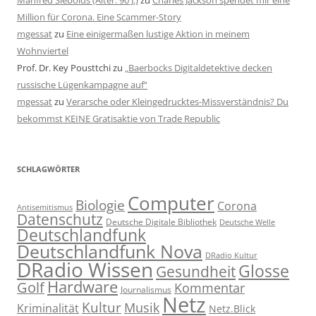
Manfred Siebolds (Alter: 90 J.)
zu
Charles Jackson spendet mir eine
Million für Corona. Eine Scammer-Story
mgessat
zu
Eine einigermaßen lustige Aktion in meinem
Wohnviertel
Prof. Dr. Key Pousttchi
zu
„Baerbocks Digitaldetektive decken
russische Lügenkampagne auf“
mgessat
zu
Verarsche oder Kleingedrucktes-Missverständnis? Du
bekommst KEINE Gratisaktie von Trade Republic
SCHLAGWÖRTER
Computer
Biologie
Corona
Antisemitismus
Datenschutz
Deutsche Digitale Bibliothek
Deutsche Welle
Deutschlandfunk
Deutschlandfunk Nova
DRadio Kultur
DRadio Wissen
Glosse
Gesundheit
Hardware
Golf
Kommentar
Journalismus
Netz
Kultur
Musik
Kriminalität
Netz.Blick