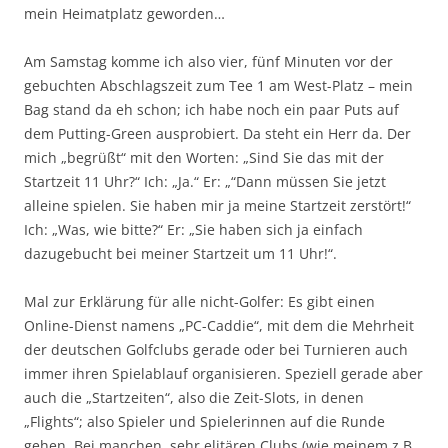
mein Heimatplatz geworden…
Am Samstag komme ich also vier, fünf Minuten vor der
gebuchten Abschlagszeit zum Tee 1 am West-Platz – mein
Bag stand da eh schon; ich habe noch ein paar Puts auf
dem Putting-Green ausprobiert. Da steht ein Herr da. Der
mich „begrüßt“ mit den Worten: „Sind Sie das mit der
Startzeit 11 Uhr?“ Ich: „Ja.“ Er: „“Dann müssen Sie jetzt
alleine spielen. Sie haben mir ja meine Startzeit zerstört!“
Ich: „Was, wie bitte?“ Er: „Sie haben sich ja einfach
dazugebucht bei meiner Startzeit um 11 Uhr!“.
Mal zur Erklärung für alle nicht-Golfer: Es gibt einen
Online-Dienst namens „PC-Caddie“, mit dem die Mehrheit
der deutschen Golfclubs gerade oder bei Turnieren auch
immer ihren Spielablauf organisieren. Speziell gerade aber
auch die „Startzeiten“, also die Zeit-Slots, in denen
„Flights“; also Spieler und Spielerinnen auf die Runde
gehen. Bei manchen, sehr elitären Clubs (wie meinem z.B.