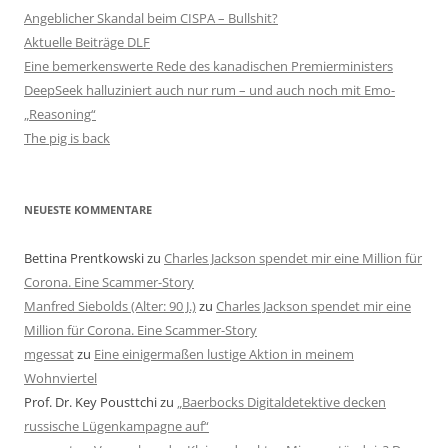
Angeblicher Skandal beim CISPA – Bullshit?
Aktuelle Beiträge DLF
Eine bemerkenswerte Rede des kanadischen Premierministers
DeepSeek halluziniert auch nur rum – und auch noch mit Emo-
„Reasoning“
The pig is back
NEUESTE KOMMENTARE
Bettina Prentkowski
zu
Charles Jackson spendet mir eine Million für
Corona. Eine Scammer-Story
Manfred Siebolds (Alter: 90 J.)
zu
Charles Jackson spendet mir eine
Million für Corona. Eine Scammer-Story
mgessat
zu
Eine einigermaßen lustige Aktion in meinem
Wohnviertel
Prof. Dr. Key Pousttchi
zu
„Baerbocks Digitaldetektive decken
russische Lügenkampagne auf“