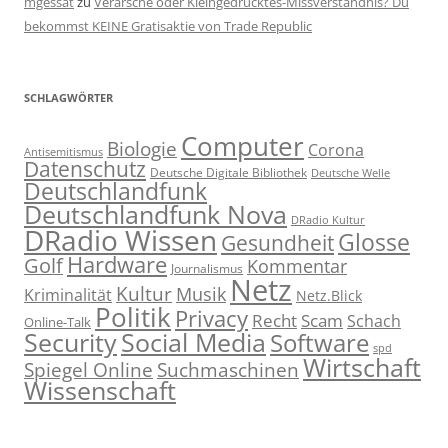
mgessat
zu
Verarsche oder Kleingedrucktes-Missverständnis? Du
bekommst KEINE Gratisaktie von Trade Republic
SCHLAGWÖRTER
Computer
Biologie
Corona
Antisemitismus
Datenschutz
Deutsche Digitale Bibliothek
Deutsche Welle
Deutschlandfunk
Deutschlandfunk Nova
DRadio Kultur
DRadio Wissen
Glosse
Gesundheit
Hardware
Golf
Kommentar
Journalismus
Netz
Kultur
Musik
Kriminalität
Netz.Blick
Politik
Privacy
Recht
Scam
Schach
Online-Talk
Social Media
Security
Software
spd
Wirtschaft
Spiegel Online
Suchmaschinen
Wissenschaft