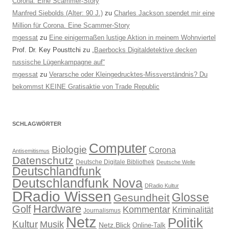
Corona. Eine Scammer-Story
Manfred Siebolds (Alter: 90 J.)
zu
Charles Jackson spendet mir eine
Million für Corona. Eine Scammer-Story
mgessat
zu
Eine einigermaßen lustige Aktion in meinem Wohnviertel
Prof. Dr. Key Pousttchi
zu
„Baerbocks Digitaldetektive decken
russische Lügenkampagne auf“
mgessat
zu
Verarsche oder Kleingedrucktes-Missverständnis? Du
bekommst KEINE Gratisaktie von Trade Republic
SCHLAGWÖRTER
Computer
Biologie
Corona
Antisemitismus
Datenschutz
Deutsche Digitale Bibliothek
Deutsche Welle
Deutschlandfunk
Deutschlandfunk Nova
DRadio Kultur
DRadio Wissen
Glosse
Gesundheit
Hardware
Golf
Kommentar
Kriminalität
Journalismus
Netz
Politik
Kultur
Musik
Netz.Blick
Online-Talk