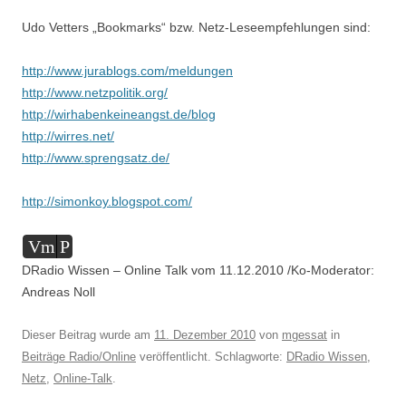
Udo Vetters „Bookmarks“ bzw. Netz-Leseempfehlungen sind:
http://www.jurablogs.com/meldungen
http://www.netzpolitik.org/
http://wirhabenkeineangst.de/blog
http://wirres.net/
http://www.sprengsatz.de/
http://simonkoy.blogspot.com/
Audio-
Vm
P
Player
DRadio Wissen – Online Talk vom 11.12.2010 /Ko-Moderator:
Andreas Noll
Dieser Beitrag wurde am
11. Dezember 2010
von
mgessat
in
Beiträge Radio/Online
veröffentlicht. Schlagworte:
DRadio Wissen
,
Netz
,
Online-Talk
.