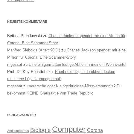
NEUESTE KOMMENTARE
Bettina Prentkowski
zu
Charles Jackson spendet mir eine Million für
Corona. Eine Scammer-Story
Manfred Siebolds (Alter: 90 J.)
zu
Charles Jackson spendet mir eine
Million für Corona. Eine Scammer-Story
mgessat
zu
Eine einigermaßen lustige Aktion in meinem Wohnviertel
Prof. Dr. Key Pousttchi
zu
„Baerbocks Digitaldetektive decken
russische Lügenkampagne auf“
mgessat
zu
Verarsche oder Kleingedrucktes-Missverständnis? Du
bekommst KEINE Gratisaktie von Trade Republic
SCHLAGWÖRTER
Computer
Biologie
Corona
Antisemitismus