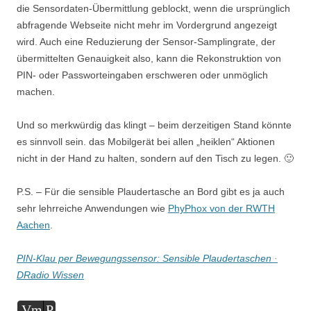
die Sensordaten-Übermittlung geblockt, wenn die ursprünglich
abfragende Webseite nicht mehr im Vordergrund angezeigt
wird. Auch eine Reduzierung der Sensor-Samplingrate, der
übermittelten Genauigkeit also, kann die Rekonstruktion von
PIN- oder Passworteingaben erschweren oder unmöglich
machen.
Und so merkwürdig das klingt – beim derzeitigen Stand könnte
es sinnvoll sein. das Mobilgerät bei allen „heiklen“ Aktionen
nicht in der Hand zu halten, sondern auf den Tisch zu legen. 🙂
P.S. – Für die sensible Plaudertasche an Bord gibt es ja auch
sehr lehrreiche Anwendungen wie
PhyPhox von der RWTH
Aachen
.
PIN-Klau per Bewegungssensor: Sensible Plaudertaschen ·
DRadio Wissen
Audio-
Vm
P