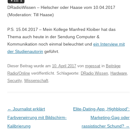
Player
DRadioWissen – Hielscher oder Haase vom 10.04.2017
(Moderation: Till Haase)
P.S. 15.04.2017 – Mein Kollege Manfred Kloiber hat das
Thema auch heute in der Sendung Computer &
Kommunikation noch einmal beleuchtet und
ein Interview mit
der Studienautorin
geführt.
Dieser Beitrag wurde am
10. April 2017
von
mgessat
in
Beiträge
Radio/Online
veröffentlicht. Schlagworte:
DRadio Wissen
,
Hardware
,
Security
,
Wissenschaft
.
Beitragsnavigation
←
Journalist erklärt
Elite-Dating-App „Highblood“:
Farbverwirrung mit Bildschirm-
Marketing-Gag oder
Kalibrierung
rassistischer Schund?
→