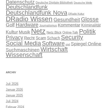
Datenschutz
Deutsche Digitale Bibliothek
Deutsche Welle
Deutschlandfunk
Deutschlandfunk Nova
DRadio Kultur
DRadio Wissen
Glosse
Gesundheit
Hardware
Golf
Kommentar
Kriminalität
Journalismus
Netz
Politik
Kultur
Musik
Netz.Blick
Online-Talk
Security
Privacy
Recht
Scam
Schach
Social Media
Software
Spiegel Online
spd
Wirtschaft
Suchmaschinen
Wissenschaft
ARCHIV
Juli 2026
Januar 2026
Januar 2025
Juli 2024
Februar 2024