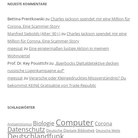
NEUESTE KOMMENTARE
Bettina Prentkowski
zu
Charles Jackson spendet mir eine Million für
Corona. Eine Scammer-Story
Manfred Siebolds (Alter: 90 J.)
zu
Charles Jackson spendet mir eine
Million für Corona. Eine Scammer-Story
mgessat
zu
Eine einigermaßen lustige Aktion in meinem
Wohnviertel
Prof. Dr. Key Pousttchi
zu
„Baerbocks Digitaldetektive decken
russische Lügenkampagne auf“
mgessat
zu
Verarsche oder Kleingedrucktes-Missverständnis? Du
bekommst KEINE Gratisaktie von Trade Republic
SCHLAGWÖRTER
Computer
Biologie
Corona
Antisemitismus
Datenschutz
Deutsche Digitale Bibliothek
Deutsche Welle
Deutschlandfunk