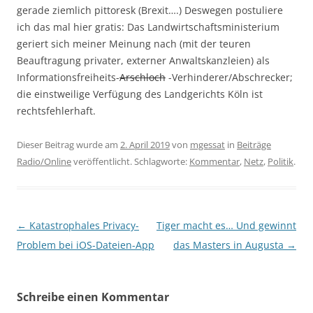
gerade ziemlich pittoresk (Brexit….) Deswegen postuliere
ich das mal hier gratis: Das Landwirtschaftsministerium
geriert sich meiner Meinung nach (mit der teuren
Beauftragung privater, externer Anwaltskanzleien) als
Informationsfreiheits-
Arschloch
-Verhinderer/Abschrecker;
die einstweilige Verfügung des Landgerichts Köln ist
rechtsfehlerhaft.
Dieser Beitrag wurde am
2. April 2019
von
mgessat
in
Beiträge
Radio/Online
veröffentlicht. Schlagworte:
Kommentar
,
Netz
,
Politik
.
Beitragsnavigation
←
Katastrophales Privacy-
Tiger macht es… Und gewinnt
Problem bei iOS-Dateien-App
das Masters in Augusta
→
Schreibe einen Kommentar