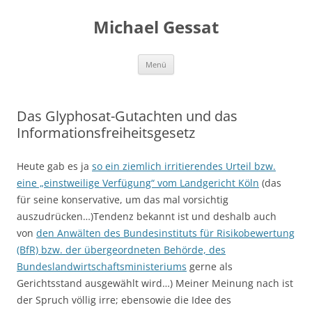
Michael Gessat
Zum
Menü
Inhalt
springen
Das Glyphosat-Gutachten und das
Informationsfreiheitsgesetz
Heute gab es ja
so ein ziemlich irritierendes Urteil bzw.
eine „einstweilige Verfügung“ vom Landgericht Köln
(das
für seine konservative, um das mal vorsichtig
auszudrücken…)Tendenz bekannt ist und deshalb auch
von
den Anwälten des Bundesinstituts für Risikobewertung
(BfR) bzw. der übergeordneten Behörde, des
Bundeslandwirtschaftsministeriums
gerne als
Gerichtsstand ausgewählt wird…) Meiner Meinung nach ist
der Spruch völlig irre; ebensowie die Idee des