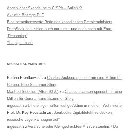
Angeblicher Skandal beim CISPA – Bullshit?
Aktuelle Beiträge DLF
Eine bemerkenswerte Rede des kanadischen Premierministers
DeepSeek halluziniert auch nur rum – und auch noch mit Emo-
„Reasoning“
The pig is back
NEUESTE KOMMENTARE
Bettina Prentkowski
zu
Charles Jackson spendet mir eine Million für
Corona. Eine Scammer-Story
Manfred Siebolds (Alter: 90 J.)
zu
Charles Jackson spendet mir eine
Million für Corona. Eine Scammer-Story
mgessat
zu
Eine einigermaßen lustige Aktion in meinem Wohnviertel
Prof. Dr. Key Pousttchi
zu
„Baerbocks Digitaldetektive decken
russische Lügenkampagne auf“
mgessat
zu
Verarsche oder Kleingedrucktes-Missverständnis? Du