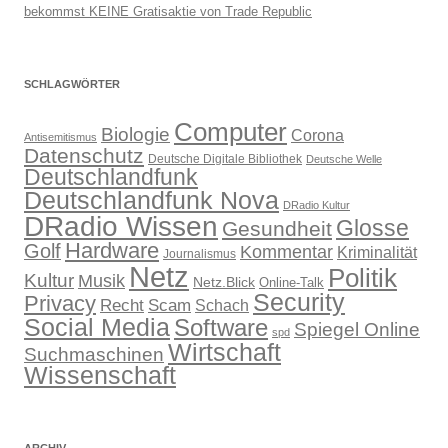
bekommst KEINE Gratisaktie von Trade Republic
SCHLAGWÖRTER
Computer
Biologie
Corona
Antisemitismus
Datenschutz
Deutsche Digitale Bibliothek
Deutsche Welle
Deutschlandfunk
Deutschlandfunk Nova
DRadio Kultur
DRadio Wissen
Glosse
Gesundheit
Hardware
Golf
Kommentar
Kriminalität
Journalismus
Netz
Politik
Kultur
Musik
Netz.Blick
Online-Talk
Security
Privacy
Recht
Scam
Schach
Social Media
Software
Spiegel Online
spd
Wirtschaft
Suchmaschinen
Wissenschaft
ARCHIV