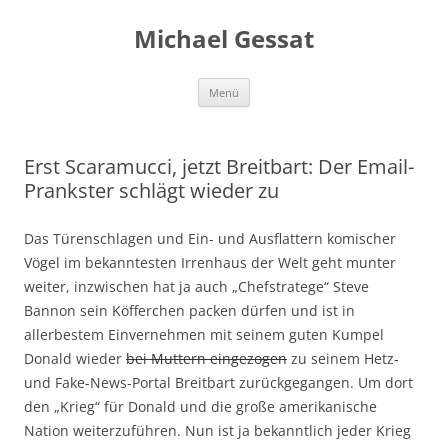
Michael Gessat
Zum
Menü
Inhalt
springen
Erst Scaramucci, jetzt Breitbart: Der Email-
Prankster schlägt wieder zu
Das Türenschlagen und Ein- und Ausflattern komischer
Vögel im bekanntesten Irrenhaus der Welt geht munter
weiter, inzwischen hat ja auch „Chefstratege“ Steve
Bannon sein Köfferchen packen dürfen und ist in
allerbestem Einvernehmen mit seinem guten Kumpel
Donald wieder
bei Muttern eingezogen
zu seinem Hetz-
und Fake-News-Portal Breitbart zurückgegangen. Um dort
den „Krieg“ für Donald und die große amerikanische
Nation weiterzuführen. Nun ist ja bekanntlich jeder Krieg