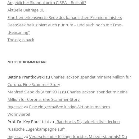
Angeblicher Skandal beim CISPA – Bullshit?
Aktuelle Beiträge DLF
Eine bemerkenswerte Rede des kanadischen Premierministers
DeepSeek halluziniert auch nur rum – und auch noch mit Emo-
„Reasoning“
The pig is back
NEUESTE KOMMENTARE
Bettina Prentkowski
zu
Charles Jackson spendet mir eine Million für
Corona. Eine Scammer-Story
Manfred Siebolds (Alter: 90 J.)
zu
Charles Jackson spendet mir eine
Million für Corona. Eine Scammer-Story
mgessat
zu
Eine einigermaßen lustige Aktion in meinem
Wohnviertel
Prof. Dr. Key Pousttchi
zu
„Baerbocks Digitaldetektive decken
russische Lügenkampagne auf“
mgessat
zu
Verarsche oder Kleingedrucktes-Missverständnis? Du