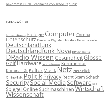
bekommst KEINE Gratisaktie von Trade Republic
SCHLAGWÖRTER
Computer
Biologie
Corona
Antisemitismus
Datenschutz
Deutsche Digitale Bibliothek
Deutsche Welle
Deutschlandfunk
Deutschlandfunk Nova
DRadio Kultur
DRadio Wissen
Glosse
Gesundheit
Hardware
Golf
Kommentar
Journalismus
Netz
Kultur
Musik
Kriminalität
Netz.Blick
Politik
Privacy
Recht
Scam
Schach
Online-Talk
Social Media
Security
Software
spd
Wirtschaft
Spiegel Online
Suchmaschinen
Wissenschaft