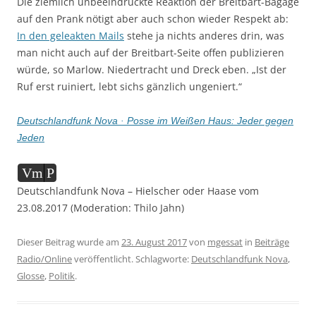
Die ziemlich unbeeindruckte Reaktion der Breitbart-Bagage
auf den Prank nötigt aber auch schon wieder Respekt ab:
In den geleakten Mails
stehe ja nichts anderes drin, was
man nicht auch auf der Breitbart-Seite offen publizieren
würde, so Marlow. Niedertracht und Dreck eben. „Ist der
Ruf erst ruiniert, lebt sichs gänzlich ungeniert.“
Deutschlandfunk Nova · Posse im Weißen Haus: Jeder gegen
Jeden
Audio-
Vm
P
Player
Deutschlandfunk Nova – Hielscher oder Haase vom
23.08.2017 (Moderation: Thilo Jahn)
Dieser Beitrag wurde am
23. August 2017
von
mgessat
in
Beiträge
Radio/Online
veröffentlicht. Schlagworte:
Deutschlandfunk Nova
,
Glosse
,
Politik
.