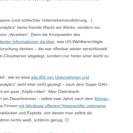
mperei (und schlechter Unternehemensführung…)
nalytics“ keine fremde Macht am Werke, sondern nur
res „Versehen“. Denn die Kronjuwelen des
lierten Informationen darüber
, was US-Wahlberechtigte
forschung denken – die war offenbar weder verschlüsselt
Cloudserver abgelegt, sondern nur hinter einer leicht zu
it“, wie es etwa
das BSI von Unternehmen und
Analytics“ wohl eher nicht gezeigt – nach dem Super-GAU
t ein paar „Köpfe rollen“. Aber Datenbank-
ich ein Dauerbrenner – selbst zwei Jahre nach dem
Mongo-
se Firmen
mit fahrlässig offenem Hosenschlitz unterwegs
eitslücken und Exploits, von denen man selbst als
 Admin nichts weiß, schlimm genug. 🙂