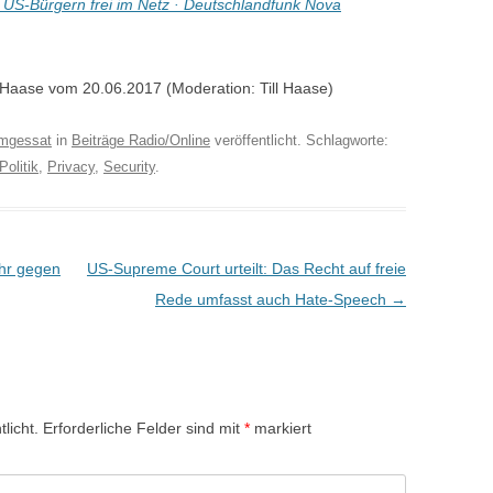
 US-Bürgern frei im Netz · Deutschlandfunk Nova
Haase vom 20.06.2017 (Moderation: Till Haase)
mgessat
in
Beiträge Radio/Online
veröffentlicht. Schlagworte:
Politik
,
Privacy
,
Security
.
ehr gegen
US-Supreme Court urteilt: Das Recht auf freie
Rede umfasst auch Hate-Speech
→
licht.
Erforderliche Felder sind mit
*
markiert