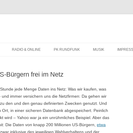
Zum
Inhalt
RADIO & ONLINE
PK RUNDFUNK
MUSIK
IMPRES
springen
BIOGRAFIE
S-Bürgern frei im Netz
KONZERTTERMINE
ür Stunde jede Menge Daten ins Netz: Was wir kaufen, was
 – und immer versichern uns die Netzfirmen: Da gehen wir
r zu den und den genau definierten Zwecken genutzt. Und
en Ort, in einer sicheren Datenbank abgespeichert. Peinlich
t wird – Yahoo war ja ein unrühmliches Beispiel. Aber das
mit: Die Daten von knapp 200 Millionen US-Bürgern,
etwa
zwar inklusive des jeweiligen Wahlverhaltens und der