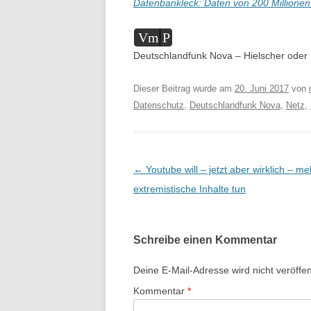
Datenbankleck: Daten von 200 Millionen
Audio-
Vm
P
Player
Deutschlandfunk Nova – Hielscher oder 
Dieser Beitrag wurde am
20. Juni 2017
von
Datenschutz
,
Deutschlandfunk Nova
,
Netz
,
Beitragsnavigation
←
Youtube will – jetzt aber wirklich – m
extremistische Inhalte tun
Schreibe einen Kommentar
Deine E-Mail-Adresse wird nicht veröffent
Kommentar
*