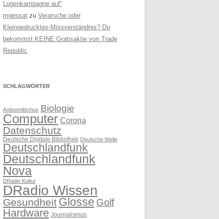
Lügenkampagne auf“
mgessat
zu
Verarsche oder
Kleingedrucktes-Missverständnis? Du
bekommst KEINE Gratisaktie von Trade
Republic
SCHLAGWÖRTER
Biologie
Antisemitismus
Computer
Corona
Datenschutz
Deutsche Digitale Bibliothek
Deutsche Welle
Deutschlandfunk
Deutschlandfunk
Nova
DRadio Kultur
DRadio Wissen
Glosse
Gesundheit
Golf
Hardware
Journalismus