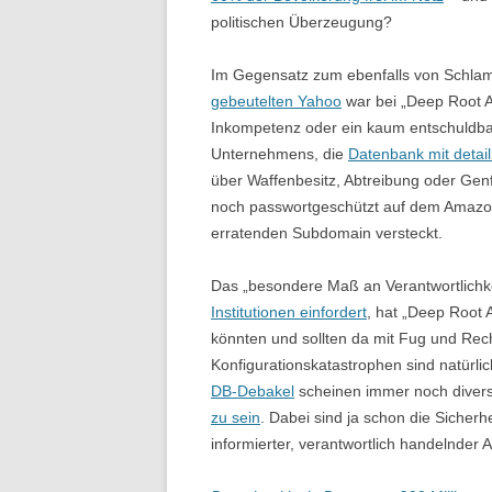
politischen Überzeugung?
Im Gegensatz zum ebenfalls von Schla
gebeutelten Yahoo
war bei „Deep Root A
Inkompetenz oder ein kaum entschuldba
Unternehmens, die
Datenbank mit detail
über Waffenbesitz, Abtreibung oder Gen
noch passwortgeschützt auf dem Amazon-
erratenden Subdomain versteckt.
Das „besondere Maß an Verantwortlichke
Institutionen einfordert
, hat „Deep Root 
könnten und sollten da mit Fug und Rech
Konfigurationskatastrophen sind natürl
DB-Debakel
scheinen immer noch diver
zu sein
. Dabei sind ja schon die Sicherh
informierter, verantwortlich handelnder