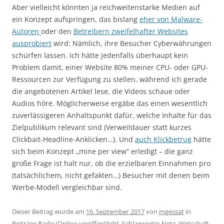
Aber vielleicht könnten ja reichweitenstarke Medien auf
ein Konzept aufspringen, das bislang
eher von Malware-
Autoren
oder den
Betreibern zweifelhafter Websites
ausprobiert
wird: Nämlich, ihre Besucher Cyberwährungen
schürfen lassen. Ich hätte jedenfalls überhaupt kein
Problem damit, einer Website 80% meiner CPU- oder GPU-
Ressourcen zur Verfügung zu stellen, während ich gerade
die angebotenen Artikel lese, die Videos schaue oder
Audios höre. Möglicherweise ergäbe das einen wesentlich
zuverlässigeren Anhaltspunkt dafür, welche Inhalte für das
Zielpublikum relevant sind (Verweildauer statt kurzes
Clickbait-Headline-Anklicken…). Und
auch Klickbetrug
hätte
sich beim Konzept „mine per view“ erledigt – die ganz
große Frage ist halt nur, ob die erzielbaren Einnahmen pro
(tatsächlichem, nicht gefakten…) Besucher mit denen beim
Werbe-Modell vergleichbar sind.
Dieser Beitrag wurde am
16. September 2017
von
mgessat
in
Beiträge Radio/Online
veröffentlicht. Schlagworte:
Netz
,
Wirtschaft
.