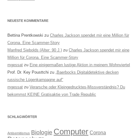
NEUESTE KOMMENTARE
Bettina Prentkowski
zu
Charles Jackson spendet mir eine Million für
Corona. Eine Scammer-Story
Manfred Siebolds (Alter: 90 J.)
zu
Charles Jackson spendet mir eine
Million für Corona. Eine Scammer-Story
mgessat
zu
Eine einigermaßen lustige Aktion in meinem Wohnviertel
Prof. Dr. Key Pousttchi
zu
„Baerbocks Digitaldetektive decken
russische Lügenkampagne auf“
mgessat
zu
Verarsche oder Kleingedrucktes-Missverständnis? Du
bekommst KEINE Gratisaktie von Trade Republic
SCHLAGWÖRTER
Computer
Biologie
Corona
Antisemitismus