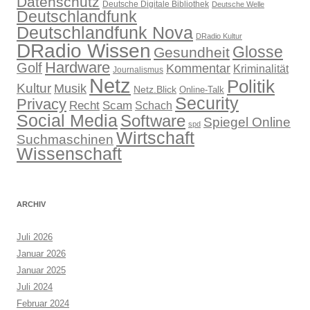
Datenschutz
Deutsche Digitale Bibliothek
Deutsche Welle
Deutschlandfunk
Deutschlandfunk Nova
DRadio Kultur
DRadio Wissen
Glosse
Gesundheit
Hardware
Golf
Kommentar
Kriminalität
Journalismus
Netz
Politik
Kultur
Musik
Netz.Blick
Online-Talk
Security
Privacy
Recht
Scam
Schach
Social Media
Software
Spiegel Online
spd
Wirtschaft
Suchmaschinen
Wissenschaft
ARCHIV
Juli 2026
Januar 2026
Januar 2025
Juli 2024
Februar 2024