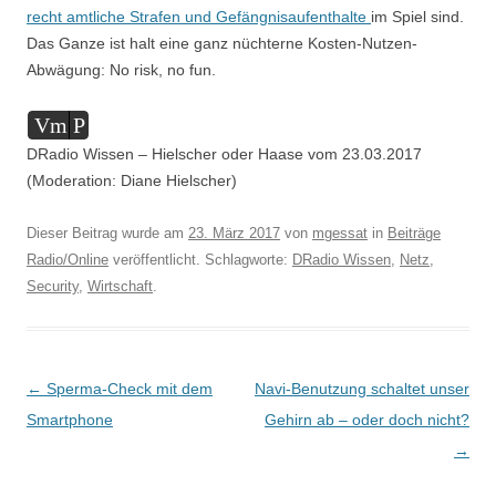
recht amtliche Strafen und Gefängnisaufenthalte
im Spiel sind.
Das Ganze ist halt eine ganz nüchterne Kosten-Nutzen-
Abwägung: No risk, no fun.
Audio-
Vm
P
Player
DRadio Wissen – Hielscher oder Haase vom 23.03.2017
(Moderation: Diane Hielscher)
Dieser Beitrag wurde am
23. März 2017
von
mgessat
in
Beiträge
Radio/Online
veröffentlicht. Schlagworte:
DRadio Wissen
,
Netz
,
Security
,
Wirtschaft
.
Beitragsnavigation
←
Sperma-Check mit dem
Navi-Benutzung schaltet unser
Smartphone
Gehirn ab – oder doch nicht?
→