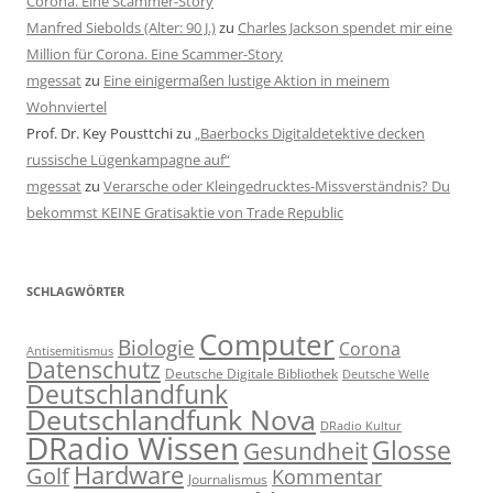
Corona. Eine Scammer-Story
Manfred Siebolds (Alter: 90 J.)
zu
Charles Jackson spendet mir eine
Million für Corona. Eine Scammer-Story
mgessat
zu
Eine einigermaßen lustige Aktion in meinem
Wohnviertel
Prof. Dr. Key Pousttchi
zu
„Baerbocks Digitaldetektive decken
russische Lügenkampagne auf“
mgessat
zu
Verarsche oder Kleingedrucktes-Missverständnis? Du
bekommst KEINE Gratisaktie von Trade Republic
SCHLAGWÖRTER
Computer
Biologie
Corona
Antisemitismus
Datenschutz
Deutsche Digitale Bibliothek
Deutsche Welle
Deutschlandfunk
Deutschlandfunk Nova
DRadio Kultur
DRadio Wissen
Glosse
Gesundheit
Hardware
Golf
Kommentar
Journalismus