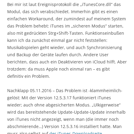
Bei mir ist laut Ereignisprotokoll die „iTunesCore.dll“ das
Modul, das sich verabschiedet. Immerhin gibt es einen
einfachen Workaround, der zumindest auf meinem System
das Problem behebt: iTunes im „sicheren Modus“ starten,
also mit gedrückten Strg+Shift-Tasten. Funktionseinbußen
kann ich da zunächst einmal gar nicht feststellen:
Musikabspielen geht wieder, und auch Synchronisierung
und Backup der Geräte laufen durch. Andere User
berichten, dass auch ein Deaktivieren von iCloud hilft. Aber
trotzdem: da muss Apple noch einmal ran – es gibt
definitiv ein Problem.
Nachklapp 05.11.2016 – Das Problem ist -klammheimlich-
gelöst: Mit der Version 12.5.3.17 funktioniert iTunes
wieder; auch ohne abgesicherten Modus. „Ulkigerweise“
wird das bereitstehende Update-Update-Update innerhalb
von iTunes nicht angezeigt, wenn man (die immer noch
abschmierende…) Version 12.5.3.16 installiert hatte. Man
muss also selbst auf
der iTunes-Downloadseite