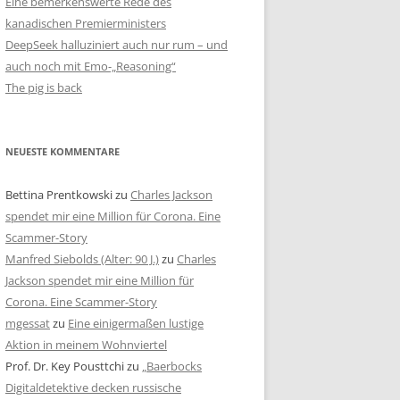
Eine bemerkenswerte Rede des
kanadischen Premierministers
DeepSeek halluziniert auch nur rum – und
auch noch mit Emo-„Reasoning“
The pig is back
NEUESTE KOMMENTARE
Bettina Prentkowski
zu
Charles Jackson
spendet mir eine Million für Corona. Eine
Scammer-Story
Manfred Siebolds (Alter: 90 J.)
zu
Charles
Jackson spendet mir eine Million für
Corona. Eine Scammer-Story
mgessat
zu
Eine einigermaßen lustige
Aktion in meinem Wohnviertel
Prof. Dr. Key Pousttchi
zu
„Baerbocks
Digitaldetektive decken russische