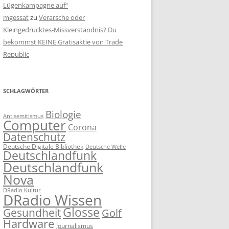
Lügenkampagne auf“
mgessat
zu
Verarsche oder
Kleingedrucktes-Missverständnis? Du
bekommst KEINE Gratisaktie von Trade
Republic
SCHLAGWÖRTER
Biologie
Antisemitismus
Computer
Corona
Datenschutz
Deutsche Digitale Bibliothek
Deutsche Welle
Deutschlandfunk
Deutschlandfunk
Nova
DRadio Kultur
DRadio Wissen
Glosse
Gesundheit
Golf
Hardware
Journalismus