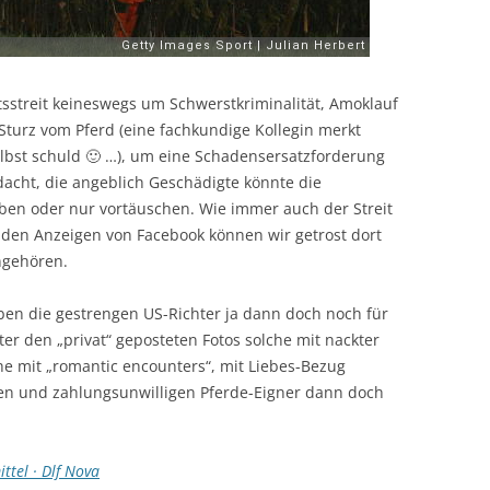
sstreit keineswegs um Schwerstkriminalität, Amoklauf
turz vom Pferd (eine fachkundige Kollegin merkt
 selbst schuld 🙂 …), um eine Schadensersatzforderung
acht, die angeblich Geschädigte könnte die
iben oder nur vortäuschen. Wie immer auch der Streit
 den Anzeigen von Facebook können wir getrost dort
ngehören.
en die gestrengen US-Richter ja dann doch noch für
er den „privat“ geposteten Fotos solche mit nackter
e mit „romantic encounters“, mit Liebes-Bezug
hen und zahlungsunwilligen Pferde-Eigner dann doch
ttel · Dlf Nova