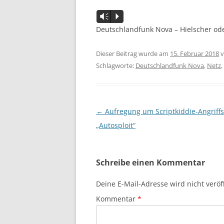
Audio-
Vm
P
Player
Deutschlandfunk Nova – Hielscher ode
Dieser Beitrag wurde am
15. Februar 2018
v
Schlagworte:
Deutschlandfunk Nova
,
Netz
,
Beitragsnavigation
←
Aufregung um Scriptkiddie-Angriffs
„Autosploit“
Schreibe einen Kommentar
Deine E-Mail-Adresse wird nicht veröff
Kommentar
*