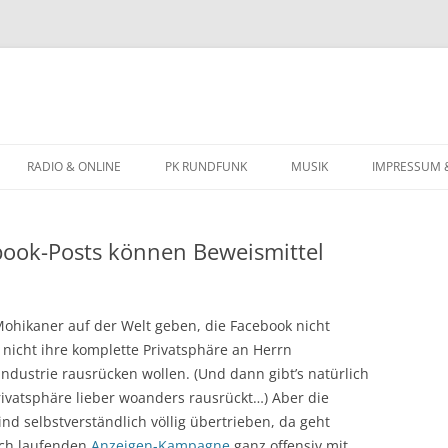
Zum
Inhalt
RADIO & ONLINE
PK RUNDFUNK
MUSIK
IMPRESSUM 
springen
BIOGRAFIE
ebook-Posts können Beweismittel
KONZERTTERMINE
 Mohikaner auf der Welt geben, die Facebook nicht
e nicht ihre komplette Privatsphäre an Herrn
ndustrie rausrücken wollen. (Und dann gibt’s natürlich
rivatsphäre lieber woanders rausrückt…) Aber die
d selbstverständlich völlig übertrieben, da geht
och laufenden
Anzeigen-Kampagne
ganz offensiv mit