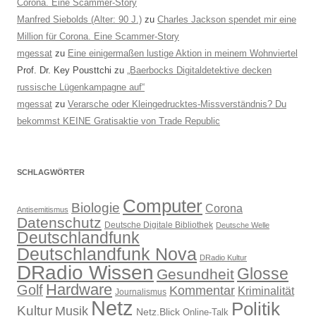
Corona. Eine Scammer-Story
Manfred Siebolds (Alter: 90 J.)
zu
Charles Jackson spendet mir eine
Million für Corona. Eine Scammer-Story
mgessat
zu
Eine einigermaßen lustige Aktion in meinem Wohnviertel
Prof. Dr. Key Pousttchi
zu
„Baerbocks Digitaldetektive decken
russische Lügenkampagne auf“
mgessat
zu
Verarsche oder Kleingedrucktes-Missverständnis? Du
bekommst KEINE Gratisaktie von Trade Republic
SCHLAGWÖRTER
Computer
Biologie
Corona
Antisemitismus
Datenschutz
Deutsche Digitale Bibliothek
Deutsche Welle
Deutschlandfunk
Deutschlandfunk Nova
DRadio Kultur
DRadio Wissen
Glosse
Gesundheit
Hardware
Golf
Kommentar
Kriminalität
Journalismus
Netz
Politik
Kultur
Musik
Netz.Blick
Online-Talk