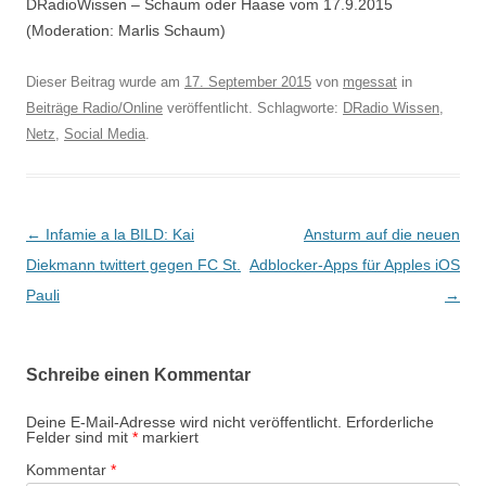
DRadioWissen – Schaum oder Haase vom 17.9.2015
(Moderation: Marlis Schaum)
Dieser Beitrag wurde am
17. September 2015
von
mgessat
in
Beiträge Radio/Online
veröffentlicht. Schlagworte:
DRadio Wissen
,
Netz
,
Social Media
.
Beitragsnavigation
←
Infamie a la BILD: Kai
Ansturm auf die neuen
Diekmann twittert gegen FC St.
Adblocker-Apps für Apples iOS
Pauli
→
Schreibe einen Kommentar
Deine E-Mail-Adresse wird nicht veröffentlicht.
Erforderliche
Felder sind mit
*
markiert
Kommentar
*