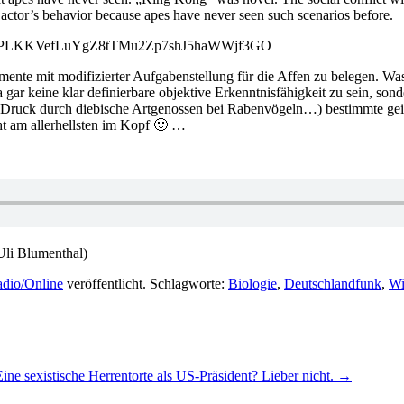
n actor’s behavior because apes have never seen such scenarios before.
ist=PLKKVefLuYgZ8tTMu2Zp7shJ5haWWjf3GO
ente mit modifizierter Aufgabenstellung für die Affen zu belegen. Was
gar keine klar definierbare objektive Erkenntnisfähigkeit zu sein, son
e Druck durch diebische Artgenossen bei Rabenvögeln…) bestimmte ge
cht am allerhellsten im Kopf 🙂 …
Uli Blumenthal)
adio/Online
veröffentlicht. Schlagworte:
Biologie
,
Deutschlandfunk
,
Wi
Eine sexistische Herrentorte als US-Präsident? Lieber nicht.
→