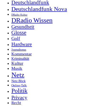
Deutschlandfunk
Deutschlandfunk Nova
DRadio Kultur
DRadio Wissen
Gesundheit
Glosse
Golf
Hardware
Journalismus
Kommentar
Kriminalität
Kultur
Musik
Netz
Netz.Blick
Online-Talk
Politik
Privacy
Recht