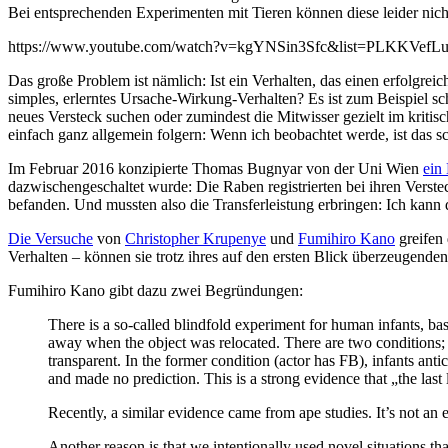
Bei entsprechenden Experimenten mit Tieren können diese leider nich
https://www.youtube.com/watch?v=kgYNSin3Sfc&list=PLKKVe
Das große Problem ist nämlich: Ist ein Verhalten, das einen erfolgreic
simples, erlerntes Ursache-Wirkung-Verhalten? Es ist zum Beispiel s
neues Versteck suchen oder zumindest die Mitwisser gezielt im kriti
einfach ganz allgemein folgern: Wenn ich beobachtet werde, ist das sc
Im Februar 2016 konzipierte Thomas Bugnyar von der Uni Wien
ein
dazwischengeschaltet wurde: Die Raben registrierten bei ihren Verst
befanden. Und mussten also die Transferleistung erbringen: Ich kan
Die Versuche
von
Christopher Krupenye
und
Fumihiro Kano
greifen 
Verhalten – können sie trotz ihres auf den ersten Blick überzeugenden
Fumihiro Kano gibt dazu zwei Begründungen:
There is a so-called blindfold experiment for human infants, bas
away when the object was relocated. There are two conditions; i
transparent. In the former condition (actor has FB), infants an
and made no prediction. This is a strong evidence that „the last 
Recently, a similar evidence came from ape studies. It’s not an 
Another reason is that we intentionally used novel situations t