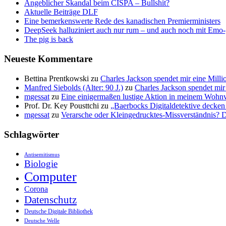
Angeblicher Skandal beim CISPA – Bullshit?
Aktuelle Beiträge DLF
Eine bemerkenswerte Rede des kanadischen Premierministers
DeepSeek halluziniert auch nur rum – und auch noch mit Emo
The pig is back
Neueste Kommentare
Bettina Prentkowski
zu
Charles Jackson spendet mir eine Mill
Manfred Siebolds (Alter: 90 J.)
zu
Charles Jackson spendet mir
mgessat
zu
Eine einigermaßen lustige Aktion in meinem Wohnv
Prof. Dr. Key Pousttchi
zu
„Baerbocks Digitaldetektive decke
mgessat
zu
Verarsche oder Kleingedrucktes-Missverständnis?
Schlagwörter
Antisemitismus
Biologie
Computer
Corona
Datenschutz
Deutsche Digitale Bibliothek
Deutsche Welle