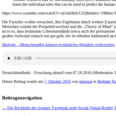
learnt the individual rules that can be used to predict the huma
https://www.youtube.com/watch?v=qUkk0hSrT2Q&index=19&l
Die Forscher wollen versuchen, ihre Ergebnisse durch weitere Experim
Menschen scheint der Perspektivwechsel und die „Theory of Mind“ ja 
ist es so, dass bestimmte Lebensumstände (etwa auch der permanent
großen Aufwand einfach nur gut geht, der ist offenbar tendenziell ni
Biologie – Menschenaffen können irrtümliches Handeln vorhersehen
Deutschlandfunk – Forschung aktuell vom 07.10.2016 (Moderation: 
Dieser Beitrag wurde am
7. Oktober 2016
von
mgessat
in
Beiträge R
Beitragsnavigation
←
Die Rückkehr der Avatare: Facebook zeigt Social-Virtual-Reality