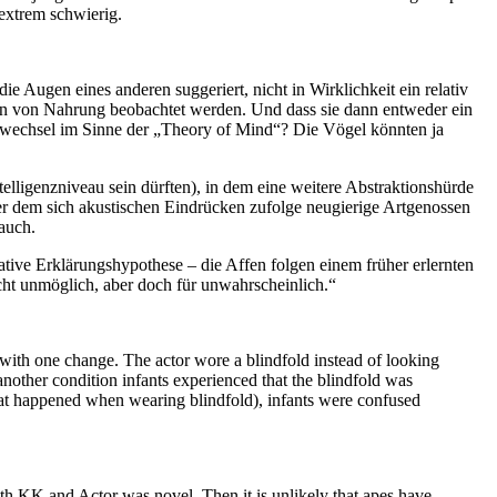
extrem schwierig.
ie Augen eines anderen suggeriert, nicht in Wirklichkeit ein relativ
cken von Nahrung beobachtet werden. Und dass sie dann entweder ein
tivwechsel im Sinne der „Theory of Mind“? Die Vögel könnten ja
elligenzniveau sein dürften), in dem eine weitere Abstraktionshürde
ter dem sich akustischen Eindrücken zufolge neugierige Artgenossen
auch.
tive Erklärungshypothese – die Affen folgen einem früher erlernten
icht unmöglich, aber doch für unwahrscheinlich.“
t with one change. The actor wore a blindfold instead of looking
nother condition infants experienced that the blindfold was
 what happened when wearing blindfold), infants were confused
ith KK and Actor was novel. Then it is unlikely that apes have