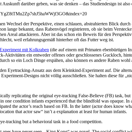
t Auskunft darüber geben, was sie denken – das Studiendesign ist also 
fLuYgZ8tTMu2Zp7shJ5haWWjf3GO&index=20
hen Wechsel der Perspektive, einen schlauen, abstrahierten Blick durch d
chon lange bekannt, dass Rabenvögel registrieren, ob sie beim Verste
schen Areal attackieren. Aber ist das schon ein Beweis für den Perspek
hlecht, weil erfahrungsgemäß hinterher oft das Futter weg ist.
 Experiment mit Kolkraben
(die auf einem mit Primaten ebenbürtigen Int
eck-Aktivitäten ein entweder offenes oder geschlossenes Guckloch, hin
n durch so ein Loch Dinge erspähen, also können es andere Raben wohl 
den Eyetracking-Ansatz aus dem Kleinkind-Experiment auf. Die alterna
 Experiment-Designs nicht völlig ausschließen. Sie halten diese für „n
ically replicating the original eye-tracking False-Believe (FB) task, bu
n one condition infants experienced that the blindfold was opaque. In a
ticipated the actor’s reach based on FB. In the latter (actor does know
location that actor saw“ isn’t a explanation at least for human infants.
eye-tracking but a behavioral task in a food competition.
hat apes have never seen. „King Kong“ was novel. The social conflict w