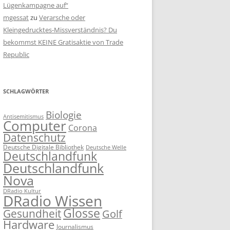
Lügenkampagne auf“
mgessat
zu
Verarsche oder
Kleingedrucktes-Missverständnis? Du
bekommst KEINE Gratisaktie von Trade
Republic
SCHLAGWÖRTER
Biologie
Antisemitismus
Computer
Corona
Datenschutz
Deutsche Digitale Bibliothek
Deutsche Welle
Deutschlandfunk
Deutschlandfunk
Nova
DRadio Kultur
DRadio Wissen
Glosse
Gesundheit
Golf
Hardware
Journalismus