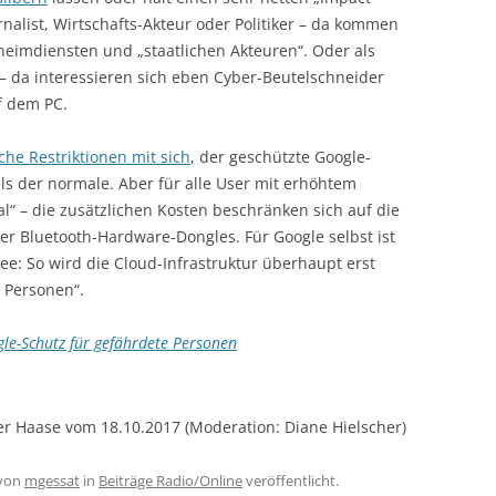
urnalist, Wirtschafts-Akteur oder Politiker – da kommen
heimdiensten und „staatlichen Akteuren“. Oder als
da interessieren sich eben Cyber-Beutelschneider
uf dem PC.
he Restriktionen mit sich
, der geschützte Google-
als der normale. Aber für alle User mit erhöhtem
al“ – die zusätzlichen Kosten beschränken sich auf die
r Bluetooth-Hardware-Dongles. Für Google selbst ist
ee: So wird die Cloud-Infrastruktur überhaupt erst
 Personen“.
le-Schutz für gefährdete Personen
r Haase vom 18.10.2017 (Moderation: Diane Hielscher)
von
mgessat
in
Beiträge Radio/Online
veröffentlicht.