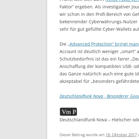
Faktor“ ergeben. Als investigativer Jo
wir schon in den Profi-Bereich von Ge
bekennender Cyberwährungs-Nutzer – 
sehr für gut gefüllte Cyber-Wallets a
Die
„Advanced Protection“ bringt manc
Account ist deutlich weniger „smart“ 
Schutzbedürfnis ist das ein fairer „De
Anschaffung der kompatiblen USB- ode
das Ganze natürlich auch eine gute Id
akzeptabel für „besonders gefährdete
Deutschlandfunk Nova · Besonderer Goog
Audio-
Vm
P
Player
Deutschlandfunk Nova – Hielscher ode
Dieser Beitrag wurde am
18. Oktober 2017