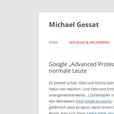
Michael Gessat
HOME
AKTUELLES & ARCHIVIERTES
Google „Advanced Protect
normale Leute
Es stimmt schon: Otto und Emma Norm
Fokus von Hackern. Und Otto und Emm
unangenehmerweise…) Zufallsopfer ir
den Betreibern
ihrer Email-Accounts
,
gefährlich wird es dann, wenn einen C
Promi, weil sich dann
heikle Fotos ver