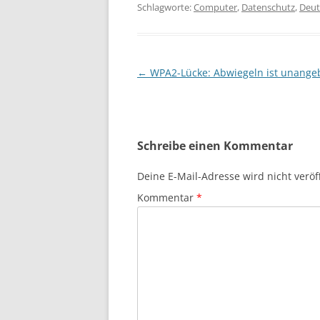
Schlagworte:
Computer
,
Datenschutz
,
Deut
Beitragsnavigation
←
WPA2-Lücke: Abwiegeln ist unange
Schreibe einen Kommentar
Deine E-Mail-Adresse wird nicht veröff
Kommentar
*