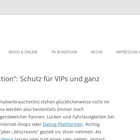
Zum
Inhalt
RADIO & ONLINE
PK RUNDFUNK
MUSIK
IMPRESSUM 
springen
BIOGRAFIE
ion“: Schutz für VIPs und ganz
KONZERTTERMINE
alverbraucher(in) stehen glücklicherweise nicht im
a werden also bestenfalls (immer noch
gendwelcher Pannen, Lücken und Fahrlässigkeiten bei
 Internet-Shops oder
Dating-Plattformen
. Richtig
yber-„Miscreants“ gezielt ins Visier nehmen. Als
silbern
lassen oder halt einen sehr netten „Impact-