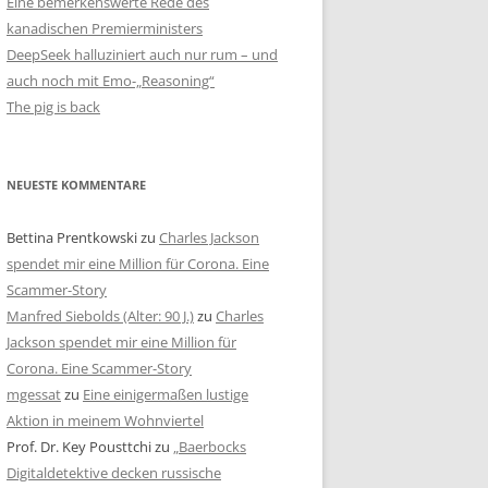
Eine bemerkenswerte Rede des
kanadischen Premierministers
DeepSeek halluziniert auch nur rum – und
auch noch mit Emo-„Reasoning“
The pig is back
NEUESTE KOMMENTARE
Bettina Prentkowski
zu
Charles Jackson
spendet mir eine Million für Corona. Eine
Scammer-Story
Manfred Siebolds (Alter: 90 J.)
zu
Charles
Jackson spendet mir eine Million für
Corona. Eine Scammer-Story
mgessat
zu
Eine einigermaßen lustige
Aktion in meinem Wohnviertel
Prof. Dr. Key Pousttchi
zu
„Baerbocks
Digitaldetektive decken russische