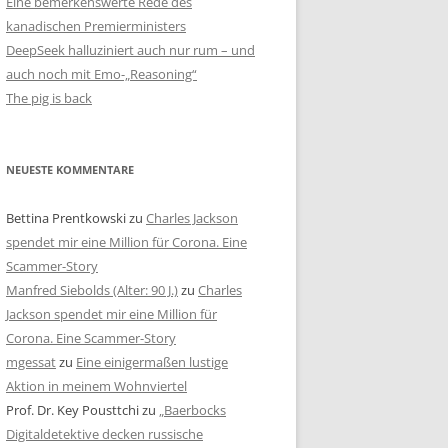
Eine bemerkenswerte Rede des
kanadischen Premierministers
DeepSeek halluziniert auch nur rum – und
auch noch mit Emo-„Reasoning“
The pig is back
NEUESTE KOMMENTARE
Bettina Prentkowski
zu
Charles Jackson
spendet mir eine Million für Corona. Eine
Scammer-Story
Manfred Siebolds (Alter: 90 J.)
zu
Charles
Jackson spendet mir eine Million für
Corona. Eine Scammer-Story
mgessat
zu
Eine einigermaßen lustige
Aktion in meinem Wohnviertel
Prof. Dr. Key Pousttchi
zu
„Baerbocks
Digitaldetektive decken russische