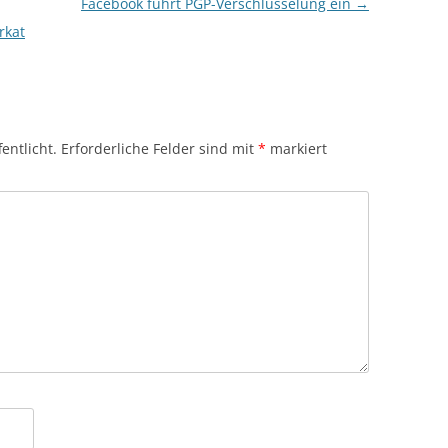
Facebook führt PGP-Verschlüsselung ein
→
rkat
entlicht.
Erforderliche Felder sind mit
*
markiert