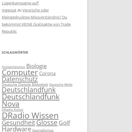
Lügenkampagne auf“
mgessat
zu
Verarsche oder
Kleingedrucktes-Missverständnis? Du
bekommst KEINE Gratisaktie von Trade
Republic
SCHLAGWÖRTER
Biologie
Antisemitismus
Computer
Corona
Datenschutz
Deutsche Digitale Bibliothek
Deutsche Welle
Deutschlandfunk
Deutschlandfunk
Nova
DRadio Kultur
DRadio Wissen
Glosse
Gesundheit
Golf
Hardware
Journalismus