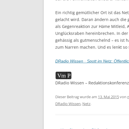
Ein richtig gemütlicher Ort ist das Ne
gelacht wird. Daran ändern auch die 
als Gegenreaktion zur Häme Mitleid, 
Unglücksraben hereinbrechen. In der 
gehässig als gutmenschelnd – es ist 
zum Narren machen. Und es lenkt so s
DRadio Wissen · Spott im Netz: Öffentlic
Audio-
Vm
P
Player
DRadio Wissen – Redaktionskonferenz
Dieser Beitrag wurde am
13. Mai 2015
von
DRadio Wissen
,
Netz
.