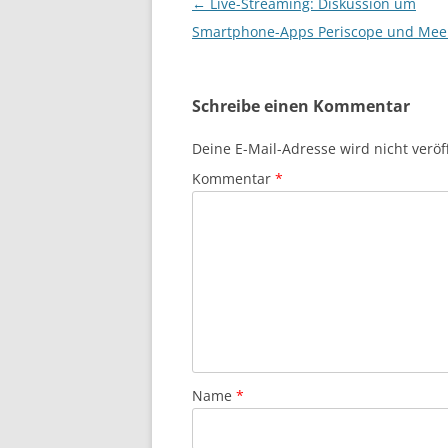
Beitragsnavigation
←
Live-Streaming: Diskussion um
Smartphone-Apps Periscope und Mee
Schreibe einen Kommentar
Deine E-Mail-Adresse wird nicht veröff
Kommentar
*
Name
*