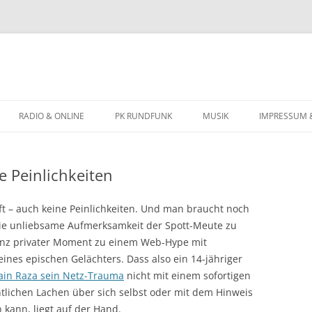
Zum
Inhalt
RADIO & ONLINE
PK RUNDFUNK
MUSIK
IMPRESSUM 
springen
BIOGRAFIE
e Peinlichkeiten
KONZERTTERMINE
 oft – auch keine Peinlichkeiten. Und man braucht noch
die unliebsame Aufmerksamkeit der Spott-Meute zu
anz privater Moment zu einem Web-Hype mit
eines epischen Gelächters. Dass also ein 14-jähriger
ain Raza sein Netz-Trauma
nicht mit einem sofortigen
ntlichen Lachen über sich selbst oder mit dem Hinweis
 kann, liegt auf der Hand.